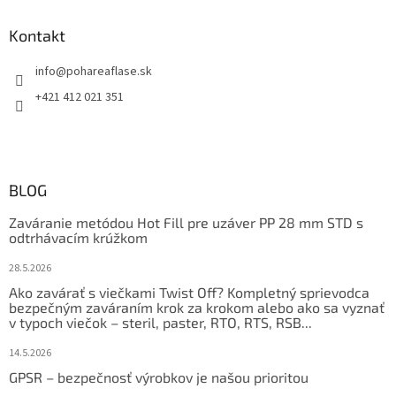
Kontakt
info
@
pohareaflase.sk
+421 412 021 351
BLOG
Zaváranie metódou Hot Fill pre uzáver PP 28 mm STD s
odtrhávacím krúžkom
28.5.2026
Ako zavárať s viečkami Twist Off? Kompletný sprievodca
bezpečným zaváraním krok za krokom alebo ako sa vyznať
v typoch viečok – steril, paster, RTO, RTS, RSB...
14.5.2026
GPSR – bezpečnosť výrobkov je našou prioritou