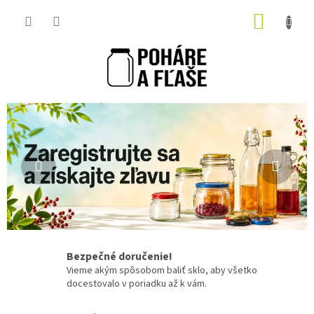
Prejsť
NÁKUP
na
obsah
KOŠÍK
V
Predchádzajúce
Nasl
i
t
a
j
t
e
v
Bezpečné doručenie!
n
Vieme akým spôsobom baliť sklo, aby všetko
docestovalo v poriadku až k vám.
a
š