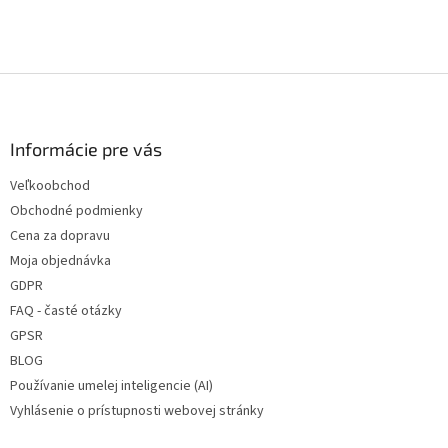
hviezdičiek.
produktu
je
4
z
Z
5
á
hviezdičiek.
p
ä
Informácie pre vás
t
Veľkoobchod
i
Obchodné podmienky
e
Cena za dopravu
Moja objednávka
GDPR
FAQ - časté otázky
GPSR
BLOG
Používanie umelej inteligencie (AI)
Vyhlásenie o prístupnosti webovej stránky