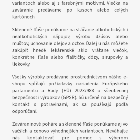
variantoch alebo aj s farebnými motívmi. Viečka na
zaváranie predávame po kusoch alebo celých
kartónoch.
Sklenené fľaše ponúkame na stáčanie alkoholických i
nealkoholických nápojov, výrobu džúsov alebo
muštov, uchovanie olejov a octov. Ďalej u nás môžete
zakúpiť hnedé lekárenské sklo vrátane viečok,
konkrétne fľaše alebo fľaštičky, dózy, sirupovky a
liekovky.
Všetky výrobky predávané prostredníctvom nášho e-
shopu spĺňajú požiadavky nariadenia Európskeho
parlamentu a Rady (EÚ) 2023/988 o všeobecnej
bezpečnosti výrobkov (GPSR). Sú určené na bezpečný
kontakt s potravinami, ak sa používajú podľa
odporúčaní.
Zaváraninové poháre a sklenené fľaše ponúkame aj vo
väčších a cenovo výhodnejších variantoch. Neváhajte
nás kontaktovať pre pomoc s výberom