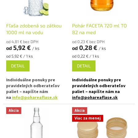
f
l
a
Fľaša zdobená so zátkou
Pohár FACETA 720 ml TO
s
1000 ml na vodu
82 na med
e
od 4,81 € bez DPH
od 0,23 € bez DPH
5,92 €
0,28 €
.
od
od
/ ks
/ ks
s
Jednotková
Jednotková
od 5,92 € / 1 ks
od 0,22 € / 1 ks
cena:
cena:
k
DETAIL
DETAIL
Individuálne ponuky pre
Individuálne ponuky pre
pravidelných odberateľov
pravidelných odberateľov
paliet – napíšte nám
paliet – napíšte nám na
na
info@pohareaflase.sk
info@pohareaflase.sk
✅ Odolná 1000 ml fľaša čírej
✅ Obľúbený pohár FACETA 720
Akcia
Akcia
farby
ml vďaka svojej univerzálnosti
Viac za menej
✅ Uzatvárateľná skrutkovacím
✅ Twist Off skrutkový uzáver
kovovým uzáverom 40 mm
uzavrite ľahko rukou