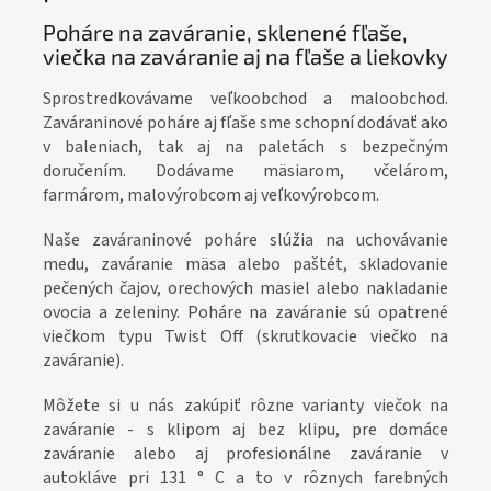
objednajte
TU
objednajte
TU
Poháre na zaváranie, sklenené fľaše,
viečka na zaváranie aj na fľaše a liekovky
✅ Ako stvorená pre pečený čaj,
Sprostredkovávame veľkoobchod a maloobchod.
orechové maslá, korenie
✅ Vhodná na likéry, sirupy,
Zaváraninové poháre aj fľaše sme schopní dodávať ako
mušty, destiláty
✅ Paletu za výhodnejšiu cenu
v baleniach, tak aj na paletách s bezpečným
✅ Paletu za výhodnejšiu cenu
doručením. Dodávame mäsiarom, včelárom,
objednajte
TU
farmárom, malovýrobcom aj veľkovýrobcom.
objednajte
TU
Naše zaváraninové poháre slúžia na uchovávanie
medu, zaváranie mäsa alebo paštét, skladovanie
pečených čajov, orechových masiel alebo nakladanie
ovocia a zeleniny. Poháre na zaváranie sú opatrené
viečkom typu Twist Off (skrutkovacie viečko na
zaváranie).
Môžete si u nás zakúpiť rôzne varianty viečok na
zaváranie - s klipom aj bez klipu, pre domáce
zaváranie alebo aj profesionálne zaváranie v
autokláve pri 131 ° C a to v rôznych farebných