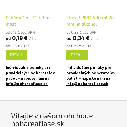
✅ Rôzne viečka TO 82 k poháru
✅ Viečka skladom a ihneď na
objednajte
TU
odoslanie!
Pohár 40 ml TO 43 na
Fľaša SPIRIT 500 ml 28
masť
mm na alkohol
✅ Ako stvorená pre paštéty,
mäso, zeleninu, ovocie
od 0,15 € bez DPH
od 0,28 € bez DPH
0,19 €
0,34 €
od
od
/ ks
/ ks
✅ Paletu za výhodnejšiu cenu
Jednotková
Jednotková
od 0,13 € / 1 ks
od 0,29 € / 1 ks
cena:
cena:
objednajte
TU
DETAIL
DETAIL
Individuálne ponuky pre
Individuálne ponuky pre
pravidelných odberateľov
pravidelných odberateľov
paliet – napíšte nám na
paliet – napíšte nám na
info@pohareaflase.sk
info@pohareaflase.sk
✅ Zaváraninový pohár 40 ml
✅ Obľúbená okrúhla sklenená
malého objemu
fľaša 500 ml
✅ Twist Off skrutkový uzáver
✅ Uzatvárateľná skrutkovacím
Vitajte v našom obchode
uzavrite rukou
viečkom 28 mm
pohareaflase.sk
✅ Rôzne viečka TO 43 k poháru
✅ Rôzne druhy viečok k fľaši