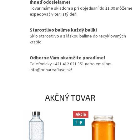
Ihneď odosielame!
o
Tovar máme skladom a pri objednaní do 11:00 môžeme
m
expedovať v ten istý deň!
o
Starostlivo balíme každý balík!
b
Sklo starostlivo a s láskou balíme do recyklovaných
c
krabíc
h
o
Odborne Vám okamžite poradíme!
Telefonicky +421 412 021 351 nebo emailom
d
info@pohareaflase.sk!
e
p
o
AKČNÝ TOVAR
h
a
Akcia
r
Tip
e
a