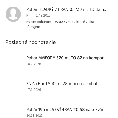
Pohár HLADKÝ / FRANKO 720 ml TO 82 na med
P
|
17.3.2025
Ku tím pohárom FRANKO 720 sú ktoré vicka
ďakujem
Posledné hodnotenie
Pohár AMFORA 520 ml TO 82 na kompót
Hodnotenie
18.2.2026
produktu
je
3
Fľaša Bord 500 ml 28 mm na alkohol
z
5
Hodnotenie
17.1.2026
hviezdičiek.
produktu
je
2
Pohár 196 ml ŠESŤHRAN TO 58 na lekvár
z
5
Hodnotenie
20.11.2025