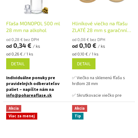
✅
Skrutkovací uzáver je
✅ Viečka TO 82 k poháru
súčasťou balenia
objednajte
TU
Fľaša MONOPOL 500 ml
Hliníkové viečko na fľašu
✅ Ideálna voľba pre
profesionálne stolovanie
28 mm na alkohol
ZLATÉ 28 mm s garačnním
✅ Ideálne na domáci med,
krúžkom
ovocie alebo zeleninu
od 0,28 € bez DPH
od 0,08 € bez DPH
✅ Fľaša skladom a ihneď na
0,34 €
0,10 €
od
od
/ ks
/ ks
odoslanie!
✅ Paletu za výhodnejšiu cenu
Jednotková
Jednotková
od 0,26 € / 1 ks
od 0,10 € / 1 ks
cena:
cena:
objednajte
TU
DETAIL
DETAIL
Individuálne ponuky pre
✅ Viečko na sklenenú fľašu s
pravidelných odberateľov
hrdlom 28 mm
paliet – napíšte nám na
info@pohareaflase.sk
✅ Skrutkovacie viečko pre
ľahké otvorenie fľaše
✅ Obľúbená fľaša pre svoj
Akcia
Akcia
objem a design 500 ml
✅ Hliníkové viečko
s poistným
Viac za menej
Tip
(garančím) krúžkom
✅ Uzatvárateľná skrutkovacím
viečkom 28 mm
✅ Rôzne varianty viečok
objednajte
TU