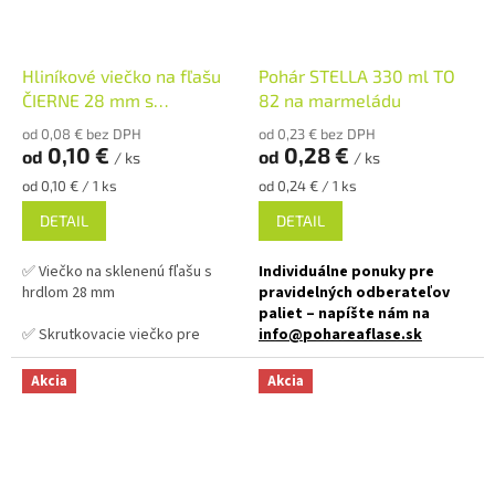
✅ Rôzne druhy viečok k fľaši
objednajte
TU
✅ Viečka skladom a ihneď na
odoslanie!
Hliníkové viečko na fľašu
Pohár STELLA 330 ml TO
ČIERNE 28 mm s
82 na marmeládu
✅ Vhodná na likéry, alkohol,
garančním krúžkom
od 0,08 € bez DPH
od 0,23 € bez DPH
sirupy, mušty
0,10 €
0,28 €
od
od
/ ks
/ ks
✅ Fľaša skladom a ihneď na
Jednotková
Jednotková
od 0,10 € / 1 ks
od 0,24 € / 1 ks
cena:
cena:
odoslanie!
DETAIL
DETAIL
Nezabudnite do košíka vložiť
viečka!
✅ Viečko na sklenenú fľašu s
Individuálne ponuky pre
hrdlom 28 mm
pravidelných odberateľov
paliet – napíšte nám na
✅ Skrutkovacie viečko pre
info@pohareaflase.sk
ľahké otvorenie fľaše
✅ Zaváraninový pohár široký
Akcia
Akcia
✅ Hliníkové viečko
s poistným
nízky 330 ml
(garančním) krúžkom
✅ Twist Off skrutkový uzáver
✅ Rôzne varianty viečok
uzavrite rukou
objednajte
TU