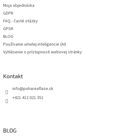
v
medicínky
sirupy, mušty
Moja objednávka
k
GDPR
y
✅ Paletu za výhodnejšiu cenu
✅ Fľaša skladom a ihneď na
v
FAQ - časté otázky
odoslanie!
ý
GPSR
objednajte
TU
p
Nezabudnite do košíka vložiť
BLOG
i
viečka!
s
Používanie umelej inteligencie (AI)
u
Vyhlásenie o prístupnosti webovej stránky
Kontakt
info
@
pohareaflase.sk
+421 412 021 351
BLOG