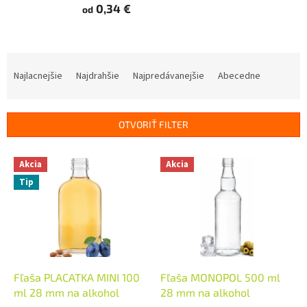
0,34 €
od
R
a
Najlacnejšie
Najdrahšie
Najpredávanejšie
Abecedne
d
e
n
OTVORIŤ FILTER
i
e
V
p
Akcia
Akcia
ý
r
Tip
p
o
i
d
s
u
p
k
r
t
o
o
d
Fľaša PLACATKA MINI 100
Fľaša MONOPOL 500 ml
v
u
ml 28 mm na alkohol
28 mm na alkohol