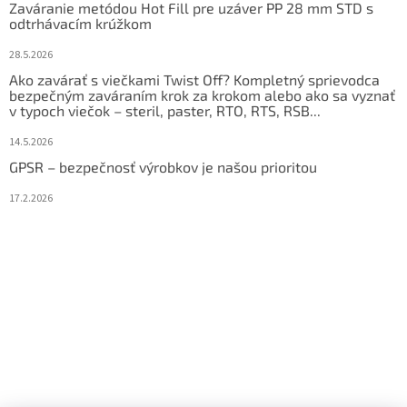
Zaváranie metódou Hot Fill pre uzáver PP 28 mm STD s
odtrhávacím krúžkom
28.5.2026
Ako zavárať s viečkami Twist Off? Kompletný sprievodca
bezpečným zaváraním krok za krokom alebo ako sa vyznať
v typoch viečok – steril, paster, RTO, RTS, RSB...
14.5.2026
GPSR – bezpečnosť výrobkov je našou prioritou
17.2.2026