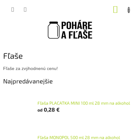
Prejsť
NÁKUP
na
obsah
KOŠÍK
Fľaše
Fľaše za zvýhodnenú cenu!
Najpredávanejšie
Fľaša PLACATKA MINI 100 ml 28 mm na alkohol
0,28 €
od
Fľaša MONOPOL 500 ml 28 mm na alkohol