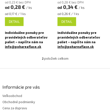
k
od 0,23 € bez DPH
od 0,28 € bez DPH
t
0,28 €
0,34 €
od
od
/ ks
/ ks
o
Jednotková
Jednotková
od 0,17 € / 1 ks
od 0,26 € / 1 ks
v
cena:
cena:
DETAIL
DETAIL
Individuálne ponuky pre
Individuálne ponuky pre
pravidelných odberateľov
pravidelných odberateľov
paliet – napíšte nám na
paliet – napíšte nám na
info@pohareaflase.sk
info@pohareaflase.sk
✅ Praktická tradičná mini
✅ Obľúbená fľaša pre svoj
2
položiek celkom
O
ploskačka do vrecka 100 ml
objem a design 500 ml
v
l
Z
✅ Uzatvárateľná skrutkovacím
✅ Uzatvárateľná skrutkovacím
á
viečkom 28 mm
viečkom 28 mm
á
d
p
a
✅ Rôzne druhy viečok k fľaši
✅ Rôzne druhy viečok k fľaši
ä
Informácie pre vás
c
objednajte
TU
objednajte
TU
t
i
Veľkoobchod
i
e
Obchodné podmienky
p
e
r
✅ Vhodná na alkohol, likéry,
✅ Vhodná na likéry, alkohol,
Cena za dopravu