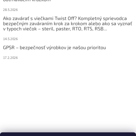
28.5.2026
Ako zavárať s viečkami Twist Off? Kompletný sprievodca
bezpečným zaváraním krok za krokom alebo ako sa vyznať
v typoch viečok – steril, paster, RTO, RTS, RSB...
14.5.2026
GPSR – bezpečnosť výrobkov je našou prioritou
17.2.2026