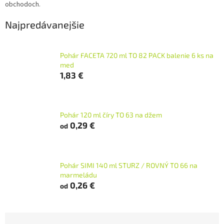
obchodoch.
Najpredávanejšie
Pohár FACETA 720 ml TO 82 PACK balenie 6 ks na
med
1,83 €
Pohár 120 ml číry TO 63 na džem
0,29 €
od
Pohár SIMI 140 ml STURZ / ROVNÝ TO 66 na
marmeládu
0,26 €
od
R