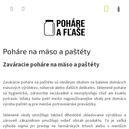
Prejsť
NÁKUP
na
obsah
KOŠÍK
Poháre na mäso a paštéty
Zaváracie poháre na mäso a paštéty
Zaváracie poháre na paštétu sú ideálnym obalom na balenie domácich
mäsových výrobkov, nátierok alebo ďalších delikates. Sklenené poháre
sú hygienické, zdravotne nezávadné a neovplyvňujú chuť ani kvalitu
potravín. Vďaka tomu patrí medzi najpoužívanejšie obaly pre domácu
výrobu paštét aj pre menšie potravinárske prevádzky.
Sklenené obaly umožňujú taktiež dlhodobé skladovanie výrobkov a
zároveň zákazníkom umožňujú vidieť obsah produktu. To je veľká
výhoda najmä pri predaji na farmárskych trhoch alebo v menších