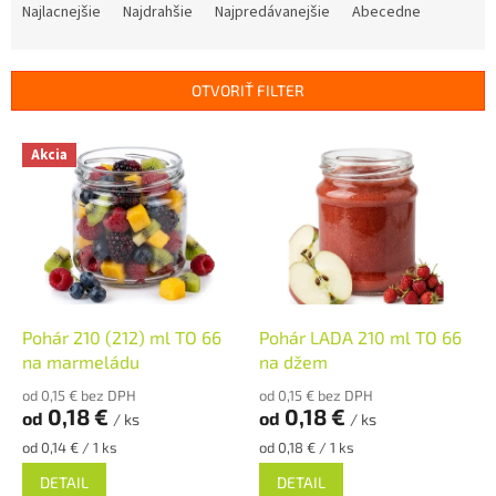
a
Najlacnejšie
Najdrahšie
Najpredávanejšie
Abecedne
d
e
n
OTVORIŤ FILTER
i
e
V
p
Akcia
ý
r
p
o
i
d
s
u
p
k
r
t
o
o
d
Pohár 210 (212) ml TO 66
Pohár LADA 210 ml TO 66
v
u
na marmeládu
na džem
k
od 0,15 € bez DPH
od 0,15 € bez DPH
t
0,18 €
0,18 €
od
od
/ ks
/ ks
o
Jednotková
Jednotková
od 0,14 € / 1 ks
od 0,18 € / 1 ks
v
cena:
cena:
DETAIL
DETAIL