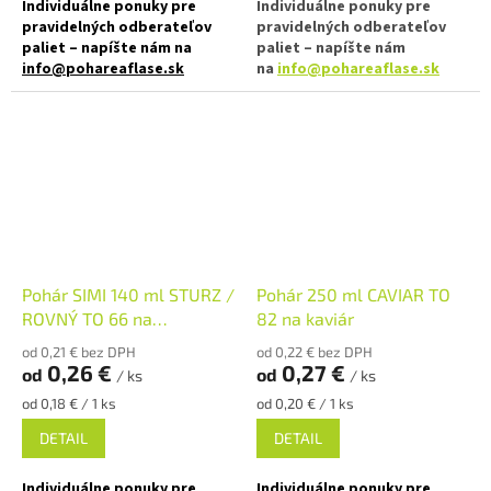
Individuálne ponuky pre
Individuálne ponuky pre
pravidelných odberateľov
pravidelných odberateľov
paliet – napíšte nám na
paliet – napíšte nám
info@pohareaflase.sk
na
info@pohareaflase.sk
✅ Zaváraninový pohár s rovnou
✅ Zaváracie poháre s plniacim
vnútornou hranou 200 ml
objemom 90 ml s rovnou
vnútornou hranou
✅ Twist Off skrutkový uzáver
uzavrite rukou
✅ Twist Off skrutkový uzáver
uzavrite rukou
✅ Rôzne viečka TO 66 k poháru
✅ Rôzne viečka TO 66 k poháru
objednajte
TU
objednajte
TU
Pohár SIMI 140 ml STURZ /
Pohár 250 ml CAVIAR TO
✅ Ako stvorené pre mäsa,
ROVNÝ TO 66 na
82 na kaviár
džemy či orechové maslá
✅ Ako stvorené pre paštéty
marmeládu
alebo orechové maslá
od 0,21 € bez DPH
od 0,22 € bez DPH
✅ Paletu za výhodnejšiu cenu
0,26 €
0,27 €
od
od
/ ks
/ ks
✅ Poháre skladom a ihneď na
Jednotková
Jednotková
objednajte
TU
od 0,18 € / 1 ks
od 0,20 € / 1 ks
odoslanie!
cena:
cena:
DETAIL
DETAIL
Individuálne ponuky pre
Individuálne ponuky pre