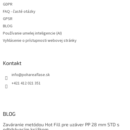
ý
GDPR
p
i
FAQ - časté otázky
s
GPSR
u
BLOG
Používanie umelej inteligencie (AI)
Vyhlásenie o prístupnosti webovej stránky
Kontakt
info
@
pohareaflase.sk
+421 412 021 351
BLOG
Zaváranie metódou Hot Fill pre uzáver PP 28 mm STD s
odtrhávacím krúžkom