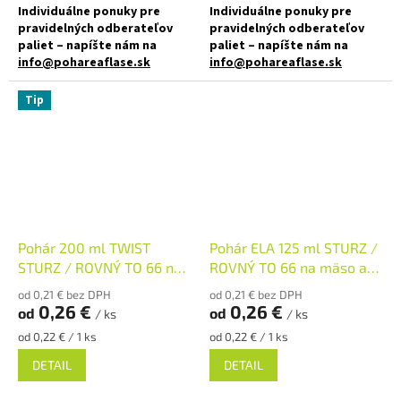
✅
Paletu za výhodnejšiu cenu
Individuálne ponuky pre
Individuálne ponuky pre
pravidelných odberateľov
pravidelných odberateľov
objednajte
TU
paliet – napíšte nám na
paliet – napíšte nám na
info@pohareaflase.sk
info@pohareaflase.sk
✅ Elegantne zaoblený
✅ Zaváraninový pohár s rovnou
Tip
zaváraninový pohár 145 ml
vnútornou hranou 235 ml
✅ Twist Off skrutkový uzáver
✅ Twist Off skrutkový uzáver
uzavrite rukou
uzavrite rukou
✅ Rôzne viečka TO 53 k poháru
✅ Rôzne viečka TO 82 k poháru
objednajte
TU
objednajte
TU
Pohár 200 ml TWIST
Pohár ELA 125 ml STURZ /
✅ Ideálne pre domáce
STURZ / ROVNÝ TO 66 na
ROVNÝ TO 66 na mäso a
✅ Ako stvorený pre paštéty,
marmelády, džem alebo med
mäso a paštétu
paštétu
mäso alebo džemy
od 0,21 € bez DPH
od 0,21 € bez DPH
0,26 €
0,26 €
od
od
/ ks
/ ks
✅ Poháre skladom a ihneď na
✅ Paletu za výhodnejšiu cenu
odoslanie!
Jednotková
Jednotková
od 0,22 € / 1 ks
od 0,22 € / 1 ks
cena:
cena:
objednajte
TU
DETAIL
DETAIL