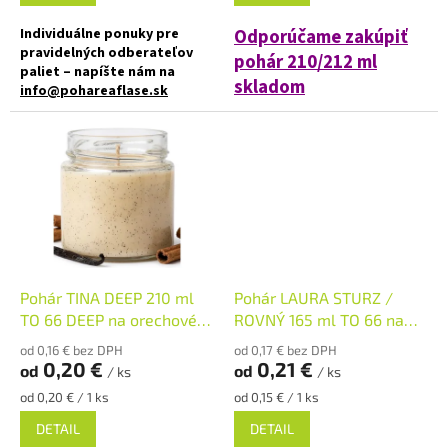
Individuálne ponuky pre
Odporúčame zakúpiť
pravidelných odberateľov
pohár 210/212 ml
paliet – napíšte nám na
skladom
info@pohareaflase.sk
Individuálne ponuky pre
✅ Zaváraninové poháre s
pravidelných
plniacim objemom 180 ml
odberateľov paliet – napíšte
nám na
✅ Twist Off skrutkový uzáver
info@pohareaflase.sk
uzavrite rukou
✅ Zaváraninové poháre s
✅ Rôzne viečka TO 66 k poháru
objemom 210 ml
objednajte
TU
Pohár TINA DEEP 210 ml
Pohár LAURA STURZ /
✅ Twist Off skrutkový uzáver
✅ Ako stvorený pre džemy,
uzavrite rukou
TO 66 DEEP na orechové
ROVNÝ 165 ml TO 66 na
pesta, pečený čaj
maslo
marmeládu
od 0,16 € bez DPH
od 0,17 € bez DPH
✅ Rôzne viečka TO 66 k poháru
✅ Paletu za výhodnejšiu cenu
0,20 €
0,21 €
od
od
/ ks
/ ks
objednajte
TU
Jednotková
Jednotková
od 0,20 € / 1 ks
od 0,15 € / 1 ks
objednajte
TU
cena:
cena:
✅ Ako stvorený pre džemy,
DETAIL
DETAIL
pesta, pečený čaj