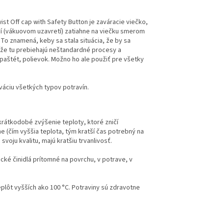
ist Off cap with Safety Button je zaváracie viečko,
ní (vákuovom uzavretí) zatiahne na viečku smerom
 To znamená, keby sa stala situácia, že by sa
 že tu prebiehajú neštandardné procesy a
paštét, polievok. Možno ho ale použiť pre všetky
váciu všetkých typov potravín.
 krátkodobé zvýšenie teploty, ktoré zničí
 (čím vyššia teplota, tým kratší čas potrebný na
oju kvalitu, majú kratšiu trvanlivosť.
ické činidlá prítomné na povrchu, v potrave, v
plôt vyšších ako 100 °C. Potraviny sú zdravotne