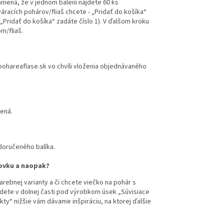
namená, že v jednom balení nájdete 60 ks
racích pohárov/fliaš chcete - „Pridať do košíka“
„Pridať do košíka“ zadáte číslo 1). V ďalšom kroku
m/fliaš.
.pohareaflase.sk vo chvíli vloženia objednávaného
zená.
 doručeného balíka.
kovku a naopak?
rebnej varianty a či chcete viečko na pohár s
jdete v dolnej časti pod výrobkom úsek „Súvisiace
ty“ nižšie vám dávame inšpiráciu, na ktorej ďalšie