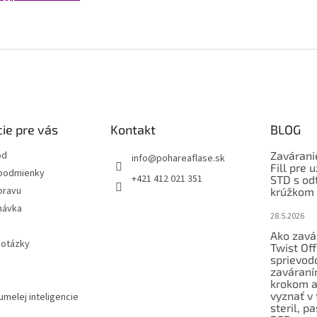
ie pre vás
Kontakt
BLOG
od
Zavárani
info
@
pohareaflase.sk
Fill pre
podmienky
+421 412 021 351
STD s od
pravu
krúžkom
návka
28.5.2026
Ako zavá
 otázky
Twist Of
sprievod
zaváraní
krokom a
vyznať v 
umelej inteligencie
steril, p