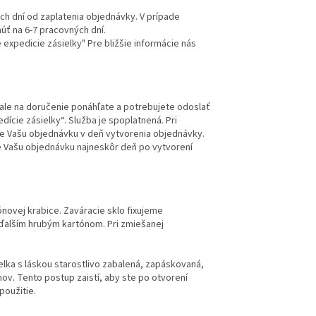
h dní od zaplatenia objednávky. V prípade
ť na 6-7 pracovných dní.
é expedicie zásielky" Pre bližšie informácie nás
ale na doručenie ponáhľate a potrebujete odoslať
cie zásielky“. Služba je spoplatnená. Pri
me Vašu objednávku v deň vytvorenia objednávky.
e Vašu objednávku najneskôr deň po vytvorení
novej krabice. Zaváracie sklo fixujeme
ďalším hrubým kartónom. Pri zmiešanej
ka s láskou starostlivo zabalená, zapáskovaná,
v. Tento postup zaistí, aby ste po otvorení
použitie.