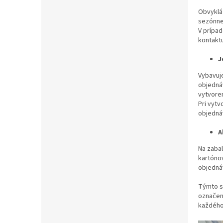
Obvyklá
sezónne
V prípad
kontaktu
J
Vybavuj
objednáv
vytvore
Pri vytv
objedná
A
Na zabal
kartóno
objednáv
Týmto s
označená
každého 