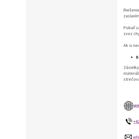
Riešeni
zaslaním
Pokiaľ z
zvoz ch
Ak si ne
B
Zásielky
materiál
strečova
ww
+4
in