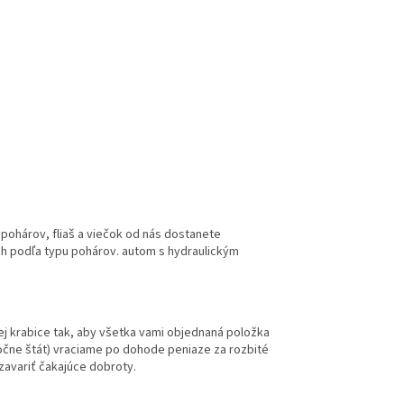
ohárov, fliaš a viečok od nás dostanete
ach podľa typu pohárov. autom s hydraulickým
ej krabice tak, aby všetka vami objednaná položka
čne štát) vraciame po dohode peniaze za rozbité
zavariť čakajúce dobroty.