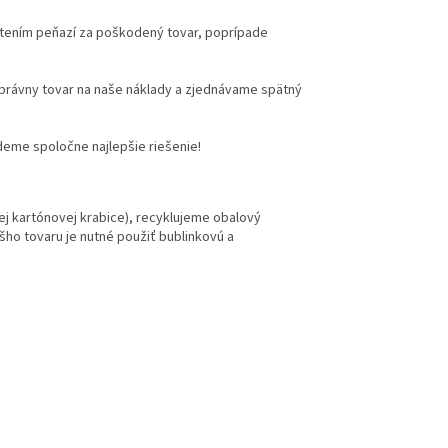
átením peňazí za poškodený tovar, poprípade
 správny tovar na naše náklady a zjednávame spätný
deme spoločne najlepšie riešenie!
j kartónovej krabice), recyklujeme obalový
šho tovaru je nutné použiť bublinkovú a