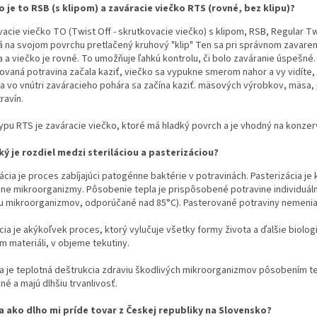
o je to RSB (s klipom) a zaváracie viečko RTS (rovné, bez klipu)?
acie viečko TO (Twist Off - skrutkovacie viečko) s klipom, RSB, Regular Tw
 na svojom povrchu pretlačený kruhový "klip" Ten sa pri správnom zavare
 a viečko je rovné. To umožňuje ľahkú kontrolu, či bolo zaváranie úspešné.
vaná potravina začala kaziť, viečko sa vypukne smerom nahor a vy vidíte,
a vo vnútri zaváracieho pohára sa začína kaziť. mäsových výrobkov, mäsa, 
ravín.
ypu RTS je zaváracie viečko, ktoré má hladký povrch a je vhodný na konzer
ký je rozdiel medzi steriláciou a pasterizáciou?
ácia je proces zabíjajúci patogénne baktérie v potravinách. Pasterizácia je
e mikroorganizmy. Pôsobenie tepla je prispôsobené potravine individuálne
iu mikroorganizmov, odporúčané nad 85°C). Pasterované potraviny nemenia sv
ácia je akýkoľvek proces, ktorý vylučuje všetky formy života a ďalšie biolog
 materiáli, v objeme tekutiny.
ia je teplotná deštrukcia zdraviu škodlivých mikroorganizmov pôsobením te
é a majú dlhšiu trvanlivosť.
a ako dlho mi príde tovar z Českej republiky na Slovensko?