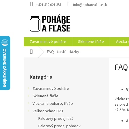
Prejsť
+421 412 021 351
info@pohareaflase.sk
na
obsah
Zaváraninové poháre
Sklenené fľaše
Viečka 
Domov
FAQ - časté otázky
B
FAQ 
o
Preskočiť
č
Kategórie
kategórie
n
ý
Zaváraninové poháre
V
p
Sklenené fľaše
a
Vďaka r
Viečka na poháre, fľaše
sa pred
n
až 5%. N
e
Veľkoobchod B2B
l
Paletový predaj fliaš
A
Paletový predaj pohárov