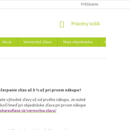
MOJA OBJEDNÁVKA
GDPR
FAQ - ČASTÉ OTÁZKY
Prihlásenie
GPSR
NÁKUPNÝ
Prázdny košík
KOŠÍK
Akcie
Vernostná zľava
Moja objednávka
Veľkoobchod
 čerpanie zliav až 5 % už pri prvom nákupe?
ate výhodné zľavy už od prvého nákupu. Je nutné
skočí hneď pri objednávke zľava pri prvom nákupe
ohareaflase.sk/vernostna-zlava/