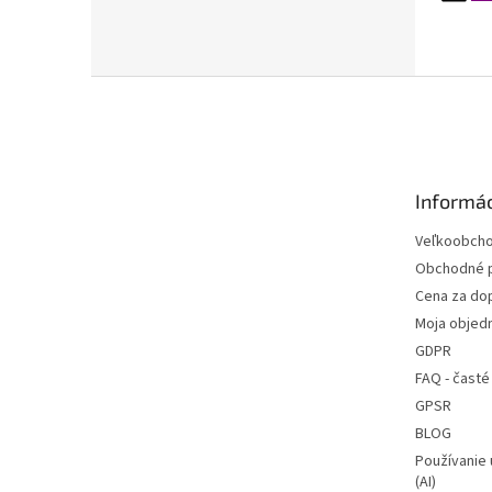
Z
á
p
ä
t
Informác
i
e
Veľkoobch
Obchodné 
Cena za do
Moja objed
GDPR
FAQ - časté
GPSR
BLOG
Používanie 
(AI)