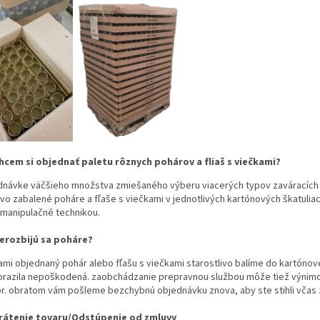
hcem si objednať paletu rôznych pohárov a fliaš s viečkami?
ednávke väčšieho množstva zmiešaného výberu viacerých typov zaváracích p
ivo zabalené poháre a fľaše s viečkami v jednotlivých kartónových škatuli
 manipulačné technikou.
erozbijú sa poháre?
mi objednaný pohár alebo fľašu s viečkami starostlivo balíme do kartónov
orazila nepoškodená. zaobchádzanie prepravnou službou môže tiež výnimo
r. obratom vám pošleme bezchybnú objednávku znova, aby ste stihli včas 
rátenie tovaru/Odstúpenie od zmluvy