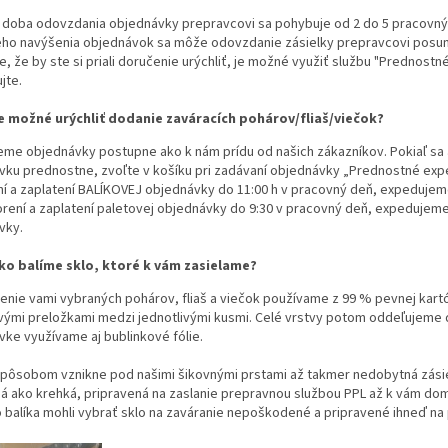
 doba odovzdania objednávky prepravcovi sa pohybuje od 2 do 5 pracovnýc
ho navýšenia objednávok sa môže odovzdanie zásielky prepravcovi posunú
e, že by ste si priali doručenie urýchliť, je možné využiť službu "Prednostn
jte.
e možné urýchliť dodanie zaváracích pohárov/fliaš/viečok?
eme objednávky postupne ako k nám prídu od našich zákazníkov. Pokiaľ sa 
ku prednostne, zvoľte v košíku pri zadávaní objednávky „Prednostné expedí
ní a zaplatení BALÍKOVEJ objednávky do 11:00 h v pracovný deň, expeduje
orení a zaplatení paletovej objednávky do 9:30 v pracovný deň, expedujem
vky.
ko balíme sklo, ktoré k vám zasielame?
enie vami vybraných pohárov, fliaš a viečok používame z 99 % pevnej kartó
vými preložkami medzi jednotlivými kusmi. Celé vrstvy potom oddeľujeme 
ke využívame aj bublinkové fólie.
pôsobom vznikne pod našimi šikovnými prstami až takmer nedobytná zásiel
 ako krehká, pripravená na zaslanie prepravnou službou PPL až k vám domo
balíka mohli vybrať sklo na zaváranie nepoškodené a pripravené ihneď na 