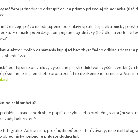
y môžete jednoducho odstúpiť online priamo pri svojej objednávke (tlačidl
vy:
 môže svoje právo na odstúpenie od zmluvy uplatniť aj elektronicky prostr
odkaz v e-maile potvrdzujúcom prijatie objednávky (tlačidlo na vrátenie t
vka“.
aní elektronického oznámenia kupujúci bez zbytočného odkladu dostane pot
 v objednávke.
nické odstúpenie od zmluvy vykonané prostredníctvom vyššie uvedených f
é písomne, e-mailom alebo prostredníctvom zákonného formulára. Viac info
nkach
.
ko na reklamáciu?
 problém: Jasne a podrobne popíšte chybu alebo problém, s ktorým sa stre
e vady boli zistené.
e fotografie: Zašlite nám, prosím, ihneď po zistení závady, na email fotogr
o objednávky, prípadne priložte dodací list.