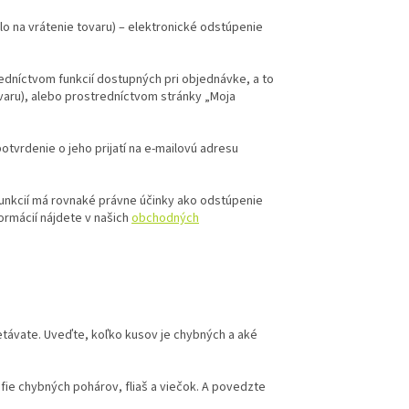
o na vrátenie tovaru) – elektronické odstúpenie
edníctvom funkcií dostupných pri objednávke, a to
ovaru), alebo prostredníctvom stránky „Moja
vrdenie o jeho prijatí na e-mailovú adresu
unkcií má rovnaké právne účinky ako odstúpenie
rmácií nájdete v našich
obchodných
távate. Uveďte, koľko kusov je chybných a aké
afie chybných pohárov, fliaš a viečok. A povedzte