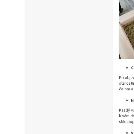
C
Pri obj
starostl
čelom a
N
Každý va
k vám d
sklo pop
V