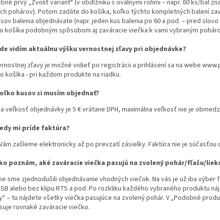
bné prvý „Zvoliť variant“ (v obdĺžniku s oválnymi rohmi – napr. 60 ks/bal z
ch pohárov). Potom zadáte do košíka, koľko týchto kompletných balení zavá
sov balenia objednávate (napr. jeden kus balenia po 60 a pod. – pred slovo 
do košíka podobným spôsobom aj zaváracie viečka k vami vybraným poháro
de vidím aktuálnu výšku vernostnej zľavy pri objednávke?
rnostnej zľavy je možné vidieť po registrácii a prihlásení sa na webe www
o košíka - pri každom produkte na riadku.
oľko kusov si musím objednať?
a veľkosť objednávky je 5 € vrátane DPH, maximálna veľkosť nie je obmed
edy mi príde faktúra?
Vám zašleme elektronicky až po prevzatí zásielky. Faktúra nie je súčasťou
ko poznám, aké zaváracie viečka pasujú na zvolený pohár/fľašu/lie
e sme zjednodušili objednávanie vhodných viečok. Na vás je už iba výber fa
SB alebo bez klipu RTS a pod. Po rozkliku každého vybraného produktu ná
“ – tu nájdete všetky viečka pasujúce na zvolený pohár. V „Podobné produk
suje rovnaké zaváracie viečko.