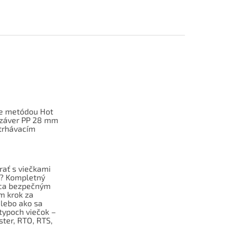
e metódou Hot
 uzáver PP 28 mm
trhávacím
rať s viečkami
f? Kompletný
ca bezpečným
m krok za
lebo ako sa
typoch viečok –
aster, RTO, RTS,