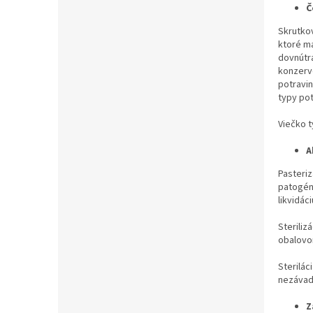
Č
Skrutkov
ktoré má
dovnútra
konzervo
potravin
typy pot
Viečko t
A
Pasteriz
patogénn
likvidác
Steriliz
obalovom
Sterilác
nezávadn
Z