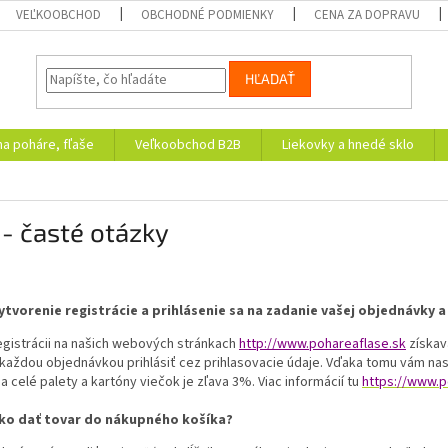
VEĽKOOBCHOD
OBCHODNÉ PODMIENKY
CENA ZA DOPRAVU
HĽADAŤ
na poháre, fľaše
Veľkoobchod B2B
Liekovky a hnedé sklo
- časté otázky
ytvorenie registrácie a prihlásenie sa na zadanie vašej objednávky a
egistrácii na našich webových stránkach
http://www.pohareaflase.sk
získav
 každou objednávkou prihlásiť cez prihlasovacie údaje. Vďaka tomu vám na
a celé palety a kartóny viečok je zľava 3%. Viac informácií tu
https://www.p
ko dať tovar do nákupného košíka?