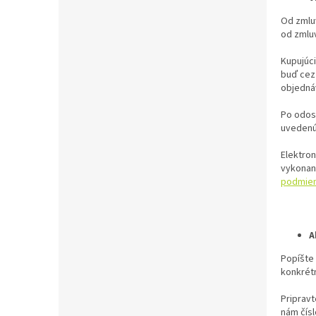
Od zmluv
od zmlu
Kupujúci
buď cez 
objedná
Po odosl
uvedenú
Elektro
vykonan
podmie
A
Popíšte
konkrétn
Pripravt
nám čísl