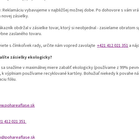
e: Reklamáciu vybavujeme v najbližšej možnej dobe. Po dohovore s vám vr
 novej zásielky.
ákazník obdržal v zásielke tovar, ktorý si neobjednal - zasielame obratom
ybne zaslaného tovaru.
viete s čímkoľvek rady, určite nám vopred zavolajte
+421 412 021 351
a náj
alíte zásielky ekologicky?
 sa snažíme v maximálnej miere zabaliť ekologicky (používame z 99% pevne
, k výplniam používame recyklované kartóny. Bohužiaľ niekedy k povahe ná
ciu fóliu.
w.pohareaflase.sk
21 412 021 351
fo@pohareaflase.sk