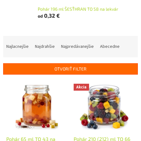
Pohár 196 ml ŠESŤHRAN TO 58 na lekvár
0,32 €
od
R
a
Najlacnejšie
Najdrahšie
Najpredávanejšie
Abecedne
d
e
n
OTVORIŤ FILTER
i
e
V
p
Akcia
ý
r
p
o
i
d
s
u
p
k
r
t
o
o
d
Pohár 65 ml TO 43 na
Pohár 210 (212) ml TO 66