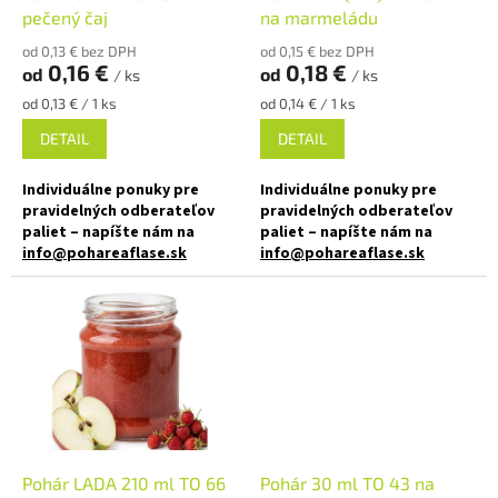
v
u
pečený čaj
na marmeládu
k
od 0,13 € bez DPH
od 0,15 € bez DPH
t
0,16 €
0,18 €
od
od
/ ks
/ ks
o
Jednotková
Jednotková
od 0,13 € / 1 ks
od 0,14 € / 1 ks
v
cena:
cena:
DETAIL
DETAIL
Individuálne ponuky pre
Individuálne ponuky pre
pravidelných odberateľov
pravidelných odberateľov
paliet – napíšte nám na
paliet – napíšte nám na
info@pohareaflase.sk
info@pohareaflase.sk
✅ Zaváraninový pohár 65 ml
✅ Zaváraninové poháre s
malého objemu
plniacim objemom 180 ml
✅ Twist Off skrutkový uzáver
✅ Twist Off skrutkový uzáver
uzavrite rukou
uzavrite rukou
✅ Rôzne viečka TO 43 k poháru
✅ Rôzne viečka TO 66 k poháru
objednajte
TU
objednajte
TU
Pohár LADA 210 ml TO 66
Pohár 30 ml TO 43 na
✅ Ako stvorený pre džemy,