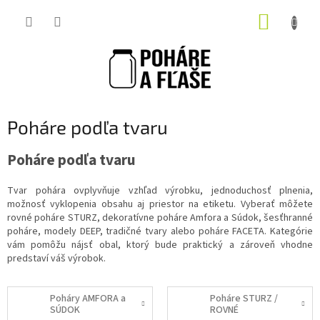
Prejsť
NÁKUP
na
obsah
KOŠÍK
Poháre podľa tvaru
Poháre podľa tvaru
Tvar pohára ovplyvňuje vzhľad výrobku, jednoduchosť plnenia,
možnosť vyklopenia obsahu aj priestor na etiketu. Vyberať môžete
rovné poháre STURZ, dekoratívne poháre Amfora a Súdok, šesťhranné
poháre, modely DEEP, tradičné tvary alebo poháre FACETA. Kategórie
vám pomôžu nájsť obal, ktorý bude praktický a zároveň vhodne
predstaví váš výrobok.
Poháry AMFORA a
Poháre STURZ /
SÚDOK
ROVNÉ