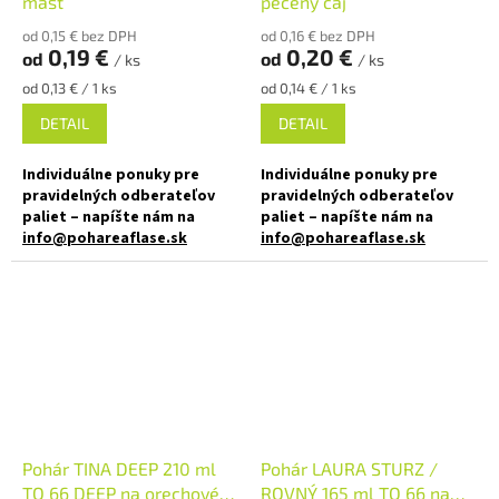
masť
pečený čaj
✅ Ako stvorený pre džemy,
liečivú masť
pesta, pečený čaj
od 0,15 € bez DPH
od 0,16 € bez DPH
0,19 €
0,20 €
od
od
✅ Poháre skladom a ihneď na
/ ks
/ ks
✅ Paletu za výhodnejšiu cenu
odoslanie!
Jednotková
Jednotková
od 0,13 € / 1 ks
od 0,14 € / 1 ks
cena:
cena:
objednajte
TU
DETAIL
DETAIL
Individuálne ponuky pre
Individuálne ponuky pre
pravidelných odberateľov
pravidelných odberateľov
paliet – napíšte nám na
paliet – napíšte nám na
info@pohareaflase.sk
info@pohareaflase.sk
✅ Zaváraninový pohár 40 ml
✅ Zaváraninový pohár 85 ml
malého objemu
menšej veľkosti
✅ Twist Off skrutkový uzáver
✅ Twist Off skrutkový uzáver
uzavrite rukou
uzavrite rukou
✅ Rôzne viečka TO 43 k poháru
✅ Rôzne viečka TO 43 k poháru
objednajte
TU
objednajte
TU
Pohár TINA DEEP 210 ml
Pohár LAURA STURZ /
✅ Ako stvorená pre pečený čaj,
✅ Ako stvorená pre paštéty,
TO 66 DEEP na orechové
ROVNÝ 165 ml TO 66 na