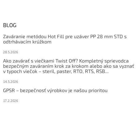
BLOG
Zaváranie metódou Hot Fill pre uzáver PP 28 mm STD s
odtrhávacím krúžkom
28.5.2026
Ako zavárať s viečkami Twist Off? Kompletný sprievodca
bezpečným zaváraním krok za krokom alebo ako sa vyznať
v typoch viečok – steril, paster, RTO, RTS, RSB...
14.5.2026
GPSR – bezpečnosť výrobkov je našou prioritou
17.2.2026