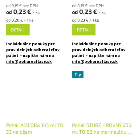
✅ Ako stvorená pre nátierky,
alebo orechové maslá
od 0,19 € bez DPH
od 0,19 € bez DPH
marmelády, džemy
0,23 €
0,23 €
od
od
/ ks
/ ks
✅ Paletu za výhodnejšiu cenu
✅ Paletu za výhodnejšiu cenu
Jednotková
Jednotková
od 0,20 € / 1 ks
od 0,23 € / 1 ks
cena:
cena:
objednajte
TU
DETAIL
DETAIL
objednajte
TU
Individuálne ponuky pre
Individuálne ponuky pre
pravidelných odberateľov
pravidelných odberateľov
paliet – napíšte nám na
paliet – napíšte nám na
info@pohareaflase.sk
info@pohareaflase.sk
Zaváraninový pohár 116 ml
✅ Zaváracie poháre s plniacim
Tip
Twist Off TO 48 vhodné pre
objemom 180 až 200 ml
med, marmelády, džemy,
pesto, ovocie alebo nakladanú
✅ Twist Off skrutkový uzáver
zeleninu.
uzavrite rukou
✅ Zaváraninový pohár s
✅ Rôzne viečka TO 66 k poháru
darčekovým dizajnom 116 ml
objednajte
TU
Pohár AMFORA 145 ml TO
Pohár STURZ / ROVNÝ 235
✅ Twist Off skrutkový uzáver
✅ Ako stvorená pre džemy,
uzavrite rukou
53 na džem
ml TO 82 na marmeládu a
pesta, pečený čaj