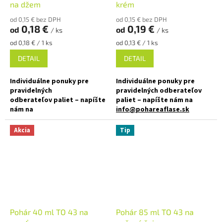
✅ Ako stvorená pre pečený čaj,
na džem
krém
pesta, pečený čaj
orechové maslá, korenie
od 0,15 € bez DPH
od 0,15 € bez DPH
✅ Paletu za výhodnejšiu cenu
0,18 €
0,19 €
od
od
✅
Paleta skladom a ihneď na
/ ks
/ ks
Jednotková
Jednotková
od 0,18 € / 1 ks
od 0,13 € / 1 ks
objednajte
TU
odoslanie
TU
cena:
cena:
DETAIL
DETAIL
Individuálne ponuky pre
Individuálne ponuky pre
pravidelných
pravidelných odberateľov
odberateľov paliet – napíšte
paliet – napíšte nám na
nám na
info@pohareaflase.sk
info@pohareaflase.sk
✅ Zaváraninový pohár 30 ml
Akcia
Tip
✅ Zaváraninové poháre s
malej veľkosti
objemom 210 ml
✅ Twist Off skrutkový uzáver
✅ Twist Off skrutkový uzáver
uzavrite rukou
uzavrite rukou
✅ Rôzne viečka TO 43 k poháru
✅ Rôzne viečka TO 66 k poháru
objednajte
TU
objednajte
TU
Pohár 40 ml TO 43 na
Pohár 85 ml TO 43 na
✅ Ako stvorená pre pečený čaj,