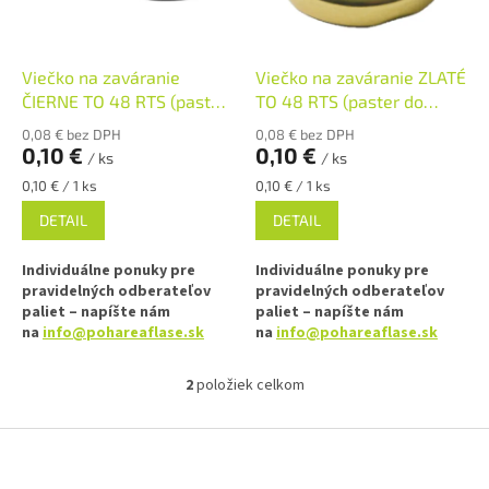
p
k
r
t
o
o
d
Viečko na zaváranie
Viečko na zaváranie ZLATÉ
v
u
ČIERNE TO 48 RTS (paster
TO 48 RTS (paster do
k
do 105°C)
105°C)
0,08 € bez DPH
0,08 € bez DPH
t
0,10 €
0,10 €
/ ks
/ ks
o
Jednotková
Jednotková
0,10 € / 1 ks
0,10 € / 1 ks
v
cena:
cena:
DETAIL
DETAIL
Individuálne ponuky pre
Individuálne ponuky pre
pravidelných odberateľov
pravidelných odberateľov
paliet – napíšte nám
paliet – napíšte nám
na
info@pohareaflase.sk
na
info@pohareaflase.sk
✅ Viečko na pohár s uzáverom
✅ Viečko na pohár s uzáverom
2
položiek celkom
O
typu Twist Off 48
typu Twist Off 48
v
l
Z
✅ Skrutkovacie viečko pre
✅ Skrutkovacie viečko pre
á
ľahké otvorenie pohára
ľahké otvorenie pohára
á
d
p