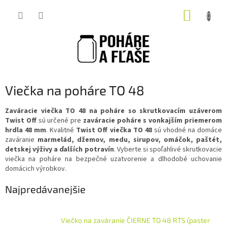
Prejsť
NÁKUP
na
obsah
KOŠÍK
Viečka na poháre TO 48
Zaváracie viečka TO 48 na poháre so skrutkovacím uzáverom
Twist Off
sú určené pre
zaváracie poháre s vonkajším priemerom
hrdla 48 mm
. Kvalitné
Twist Off viečka TO 48
sú vhodné na domáce
zaváranie
marmelád, džemov, medu, sirupov, omáčok, paštét,
detskej výživy a ďalších potravín
. Vyberte si spoľahlivé skrutkovacie
viečka na poháre na bezpečné uzatvorenie a dlhodobé uchovanie
domácich výrobkov.
Najpredávanejšie
Viečko na zaváranie ČIERNE TO 48 RTS (paster