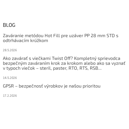
BLOG
Zaváranie metódou Hot Fill pre uzáver PP 28 mm STD s
odtrhávacím krúžkom
28.5.2026
Ako zavárať s viečkami Twist Off? Kompletný sprievodca
bezpečným zaváraním krok za krokom alebo ako sa vyznať
v typoch viečok – steril, paster, RTO, RTS, RSB...
14.5.2026
GPSR – bezpečnosť výrobkov je našou prioritou
17.2.2026