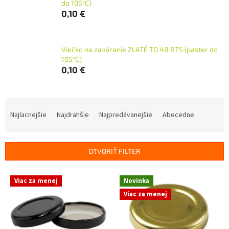
do 105°C)
0,10 €
Viečko na zaváranie ZLATÉ TO 48 RTS (paster do
105°C)
0,10 €
R
a
Najlacnejšie
Najdrahšie
Najpredávanejšie
Abecedne
d
e
n
OTVORIŤ FILTER
i
e
V
p
Viac za menej
Novinka
ý
r
Viac za menej
p
o
i
d
s
u