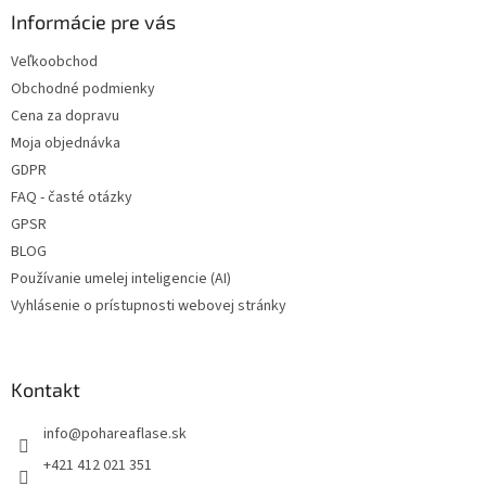
a
✅ Rôzne varianty viečok TO 48
✅ Rôzne varianty viečok TO 48
ä
Informácie pre vás
c
objednajte
TU
objednajte
TU
t
i
Veľkoobchod
i
e
✅ Viečka na zaváranie pre malé
✅ Viečka na zaváranie pre malé
Obchodné podmienky
p
e
poháre
poháre
r
Cena za dopravu
v
✅ Viečka skladom a ihneď na
✅ Viečka skladom a ihneď na
Moja objednávka
k
odoslanie!
odoslanie!
GDPR
y
v
FAQ - časté otázky
ý
GPSR
p
BLOG
i
s
Používanie umelej inteligencie (AI)
u
Vyhlásenie o prístupnosti webovej stránky
Kontakt
info
@
pohareaflase.sk
+421 412 021 351