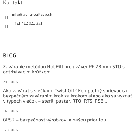
Kontakt
info
@
pohareaflase.sk
+421 412 021 351
BLOG
Zaváranie metódou Hot Fill pre uzáver PP 28 mm STD s
odtrhávacím krúžkom
28.5.2026
Ako zavárať s viečkami Twist Off? Kompletný sprievodca
bezpečným zaváraním krok za krokom alebo ako sa vyznať
v typoch viečok – steril, paster, RTO, RTS, RSB...
14.5.2026
GPSR – bezpečnosť výrobkov je našou prioritou
17.2.2026