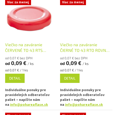
✅ Viečko na pohár s uzáverom
Viac za menej
Viac za menej
✅ Rôzne varianty viečok TO 43
typu Twist Off 43
objednajte
TU
✅ Skrutkovacie viečko pre
✅ Doprava kartónového balenia
ľahké otvorenie pohára
zadarmo
✅ Rôzne varianty viečok TO 43
✅ Viečka skladom a ihneď na
objednajte
TU
odoslanie!
Viečko na zaváranie
Viečko na zaváranie
✅ Pre výhodnejšiu cenu kúpte
Kúpte kartón viečok a máte
celý kartón
ČERVENÉ TO 43 RTS
ČIERNÉ TO 43 RTO ROVNÉ
naň dopravu ZADARMO!
(paster do 105°C)
(paster do 105°C)
od 0,07 € bez DPH
od 0,07 € bez DPH
✅ Viečka skladom a ihneď na
0,09 €
0,09 €
od
od
/ ks
/ ks
odoslanie!
Jednotková
Jednotková
od 0,07 € / 1 ks
od 0,07 € / 1 ks
Kúpte kartón viečok 3000 ks
cena:
cena:
DETAIL
DETAIL
a máte naň dopravu
ZADARMO!
Individuálne ponuky pre
Individuálne ponuky pre
pravidelných odberateľov
pravidelných odberateľov
paliet – napíšte nám
paliet – napíšte nám
na
info@pohareaflase.sk
na
info@pohareaflase.sk
✅ Viečko na pohár s uzáverom
✅ Viečko na pohár s uzáverom