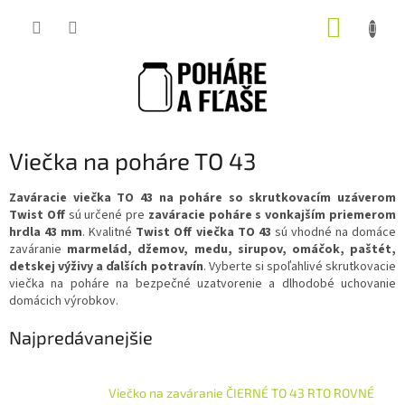
Prejsť
NÁKUP
na
obsah
KOŠÍK
Viečka na poháre TO 43
Zaváracie viečka TO 43 na poháre so skrutkovacím uzáverom
Twist Off
sú určené pre
zaváracie poháre s vonkajším priemerom
hrdla 43 mm
. Kvalitné
Twist Off viečka TO 43
sú vhodné na domáce
zaváranie
marmelád, džemov, medu, sirupov, omáčok, paštét,
detskej výživy a ďalších potravín
. Vyberte si spoľahlivé skrutkovacie
viečka na poháre na bezpečné uzatvorenie a dlhodobé uchovanie
domácich výrobkov.
Najpredávanejšie
Viečko na zaváranie ČIERNÉ TO 43 RTO ROVNÉ