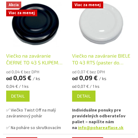
V
p
Akcia
Viac za menej
ý
r
Viac za menej
p
o
i
d
s
u
p
k
r
t
o
o
d
Viečko na zaváranie
Viečko na zaváranie BIELE
v
u
ČIERNE TO 43 S KLIPEM
TO 43 RTS (paster do
k
RSB/RTB
105°C)
od 0,04 € bez DPH
od 0,07 € bez DPH
t
0,05 €
0,09 €
od
od
/ ks
/ ks
o
Jednotková
Jednotková
0,04 € / 1 ks
od 0,07 € / 1 ks
v
cena:
cena:
DETAIL
DETAIL
✅ Viečko Twist Off na malý
Individuálne ponuky pre
zaváraninový pohár
pravidelných odberateľov
paliet – napíšte nám
✅ Na poháre so skrutkovacím
na
info@pohareaflase.sk
uzáverom TO 43