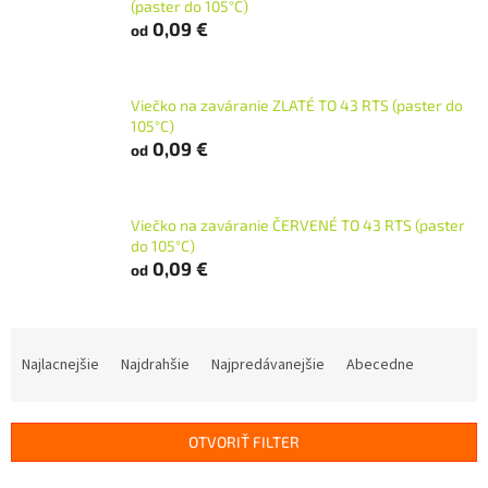
(paster do 105°C)
0,09 €
od
Viečko na zaváranie ZLATÉ TO 43 RTS (paster do
105°C)
0,09 €
od
Viečko na zaváranie ČERVENÉ TO 43 RTS (paster
do 105°C)
0,09 €
od
R
a
Najlacnejšie
Najdrahšie
Najpredávanejšie
Abecedne
d
e
n
OTVORIŤ FILTER
i
e