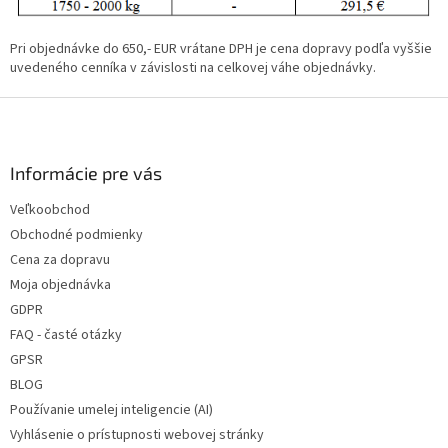
Pri objednávke do 650,- EUR vrátane DPH je cena dopravy podľa vyššie
uvedeného cenníka v závislosti na celkovej váhe objednávky.
Z
á
p
ä
Informácie pre vás
t
Veľkoobchod
i
Obchodné podmienky
e
Cena za dopravu
Moja objednávka
GDPR
FAQ - časté otázky
GPSR
BLOG
Používanie umelej inteligencie (AI)
Vyhlásenie o prístupnosti webovej stránky