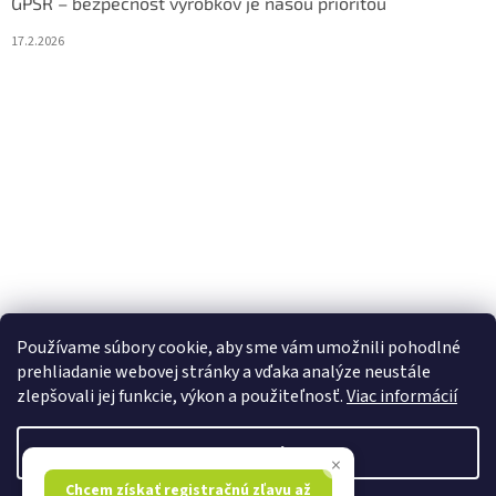
GPSR – bezpečnosť výrobkov je našou prioritou
17.2.2026
Používame súbory cookie, aby sme vám umožnili pohodlné
prehliadanie webovej stránky a vďaka analýze neustále
zlepšovali jej funkcie, výkon a použiteľnosť.
Viac informácií
Vytvoril Shoptet
Nastavenie
×
Chcem získať registračnú zľavu až