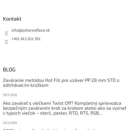
Kontakt
info
@
pohareaflase.sk
+421 412 021 351
BLOG
Zaváranie metódou Hot Fill pre uzáver PP 28 mm STD s
odtrhávacím krúžkom
28.5.2026
Ako zavárať s viečkami Twist Off? Kompletný sprievodca
bezpečným zaváraním krok za krokom alebo ako sa vyznať
v typoch viečok – steril, paster, RTO, RTS, RSB...
14.5.2026