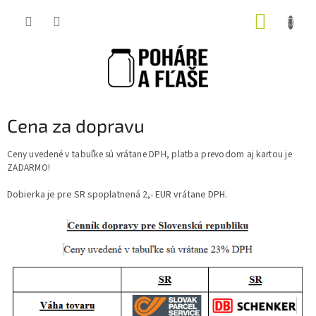
Prejsť
NÁKUP
na
obsah
KOŠÍK
Cena za dopravu
Ceny uvedené v tabuľke sú vrátane DPH, platba prevodom aj kartou je
ZADARMO!
Dobierka je pre SR spoplatnená 2,- EUR vrátane DPH.