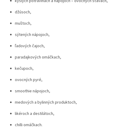
kyslých potravinách a nápojoch – ovocných šťavách,
džúsoch,
muštoch,
sýtených nápojoch,
ľadových čajoch,
paradajkových omáčkach,
kečupoch,
ovocných pyré,
smoothie nápojoch,
medových a bylinných produktoch,
likéroch a destilátoch,
chilli omáčkach.