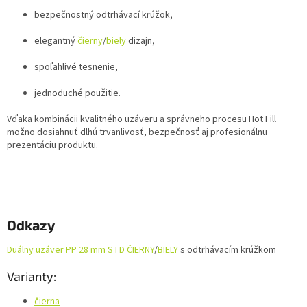
bezpečnostný odtrhávací krúžok,
elegantný
čierny
/
biely
dizajn,
spoľahlivé tesnenie,
jednoduché použitie.
Vďaka kombinácii kvalitného uzáveru a správneho procesu Hot Fill
možno dosiahnuť dlhú trvanlivosť, bezpečnosť aj profesionálnu
prezentáciu produktu.
Odkazy
Duálny uzáver PP 28 mm STD
ČIERNY
/
BIELY
s odtrhávacím krúžkom
Varianty:
čierna