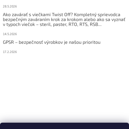
28.5.2026
Ako zavárať s viečkami Twist Off? Kompletný sprievodca
bezpečným zaváraním krok za krokom alebo ako sa vyznať
v typoch viečok – steril, paster, RTO, RTS, RSB...
14.5.2026
GPSR – bezpečnosť výrobkov je našou prioritou
17.2.2026