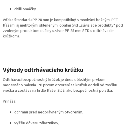
chilli omáčky.
Vďaka štandardu PP 28 mm je kompatibilný s mnohými bežnými PET
fľašami aj niektorými sklenenými obalmi (viď „súvisiace produkty“ pod
zvoleným produktom duálny uzáver PP 28 mm STD s odtrhávacím
krúžkom).
Výhody odtrhávacieho krúžku
Odtrhávací bezpečnostný krúžok je dnes dôležitým prvkom
moderného balenia. Pri prvom otvorení sa krúžok oddelí od zvyšku
viečka a zostáva na hrdle fľaše. Slúži ako bezpečnostná poistka.
Prináša:
ochranu pred neoprávneným otvorením,
vyššiu dôveru zákazníkov,