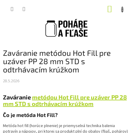
Prejsť
NÁKUP
na
obsah
KOŠÍK
Zaváranie metódou Hot Fill pre
uzáver PP 28 mm STD s
odtrhávacím krúžkom
28.5.2026
Zaváranie
metódou Hot Fill pre uzáver PP 28
mm STD s odtrhávacím krúžkom
Čo je metóda Hot Fill?
Metóda hot fill (horúce plnenie) je priemyselná technika balenia
potravín a nápojov, pri ktorej sa produkt plní do obalov (fliaš, pohárov)