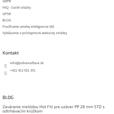
GDPR
FAQ - časté otázky
GPSR
BLOG
Používanie umelej inteligencie (AI)
Vyhlásenie o prístupnosti webovej stránky
Kontakt
info
@
pohareaflase.sk
+421 412 021 351
BLOG
Zaváranie metódou Hot Fill pre uzáver PP 28 mm STD s
odtrhávacím krúžkom