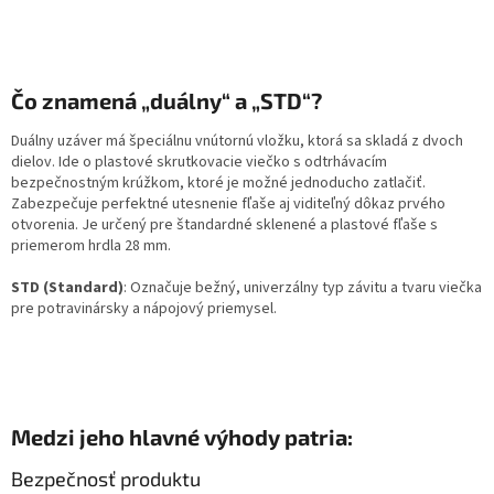
Čo znamená „duálny“ a „STD“?
Duálny uzáver má špeciálnu vnútornú vložku, ktorá sa skladá z dvoch
dielov. Ide o plastové skrutkovacie viečko s odtrhávacím
bezpečnostným krúžkom, ktoré je možné jednoducho zatlačiť.
Zabezpečuje perfektné utesnenie fľaše aj viditeľný dôkaz prvého
otvorenia. Je určený pre štandardné sklenené a plastové fľaše s
priemerom hrdla 28 mm.
STD (Standard)
: Označuje bežný, univerzálny typ závitu a tvaru viečka
pre potravinársky a nápojový priemysel.
Medzi jeho hlavné výhody patria:
Bezpečnosť produktu