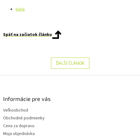
biela
Späť na začiatok článku
ĎALŠÍ ČLÁNOK
Z
á
p
ä
Informácie pre vás
t
Veľkoobchod
i
Obchodné podmienky
e
Cena za dopravu
Moja objednávka