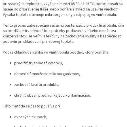
pri vysokých teplotách, zvyčajne medzi 85 °C až 95 °C. Horúci obsah sa
naleje do pripravenej fľaše alebo pohára a ihneď sa uzavrie viečkom.
Vysoká teplota eliminuje mikroorganizmy v nápoji aj vo vnútri obalu.
Tento proces zabezpečuje súčasnú pasterizáciu produktu aj obalu, čím
sa predlžuje trvanlivosť bez potreby pridávania veľkého množstva
konzervantov. Je veľmi efektívny na zachovanie kvality a bezpečnosti
potravín pri skladovaní pri izbovej teplote.
Počas chladnutia vzniká vo vnútri obalu podtlak, ktorý pomáha:
predĺžiť trvanlivosť výrobku,
obmedziť množenie mikroorganizmov,
zachovať kvalitu produktu,
chrániť obsah pred vonkajšou kontamináciou.
Táto metóda sa často používa pri:
ovocných sirupoch,