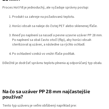
Proces Hot Fill je jednoduchý, ale vyžaduje správny postup:
Produkt sa zahreje na požadovanú teplotu.
Horúci obsah sa naleje do čistej PET alebo sklenenej fľaše.
Ihneď po naplnení sa nasadí a pevne uzavrie uzáver PP 28 mm.
Po naplnení sa obal často otočí (flip), aby horúci obsah
sterilizoval aj uzáver, a následne sa rýchlo ochladí.
Po ochladení vzniká vo vnútri fľaše podtlak.
Dôležité je dodržať správnu teplotu plnenia aj odporúčaný typ obalu.
Na čo sa uzáver PP 28 mm najčastejšie
používa?
Tento typ uzáveru je veľmi obľúbený napríklad pre: