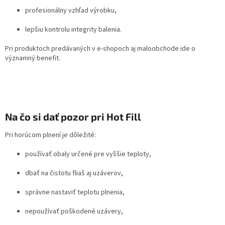
profesionálny vzhľad výrobku,
lepšiu kontrolu integrity balenia.
Pri produktoch predávaných v e-shopoch aj maloobchode ide o
významný benefit.
Na čo si dať pozor pri Hot Fill
Pri horúcom plnení je dôležité:
používať obaly určené pre vyššie teploty,
dbať na čistotu fliaš aj uzáverov,
správne nastaviť teplotu plnenia,
nepoužívať poškodené uzávery,