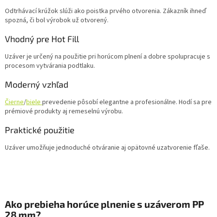
Odtrhávací krúžok slúži ako poistka prvého otvorenia. Zákazník ihneď
spozná, či bol výrobok už otvorený.
Vhodný pre Hot Fill
Uzáver je určený na použitie pri horúcom plnení a dobre spolupracuje s
procesom vytvárania podtlaku.
Moderný vzhľad
Čierne
/
biele
prevedenie pôsobí elegantne a profesionálne. Hodí sa pre
prémiové produkty aj remeselnú výrobu.
Praktické použitie
Uzáver umožňuje jednoduché otváranie aj opätovné uzatvorenie fľaše.
Ako prebieha horúce plnenie s uzáverom PP
28 mm?