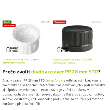
Prečo zvoliť
duálny uzáver PP 28 mm STD
?
Duálny uzáver PP 28 mm STD
čierny
/
biely
s odtrhávacím krúžkom je
navrhnutý na bezpečné uzatváranie fliaš používaných v potravinárstve
aj nápojovom priemysle. Tento uzáver je veľmi populárny v
domácnostiach aj menších prevádzkach na fľaše od sirupov, muštov,
likérov, destilátov, chilli omáčok a pod. Bežne sa používa pri metóde
horúceho plnenia (hot-fill).