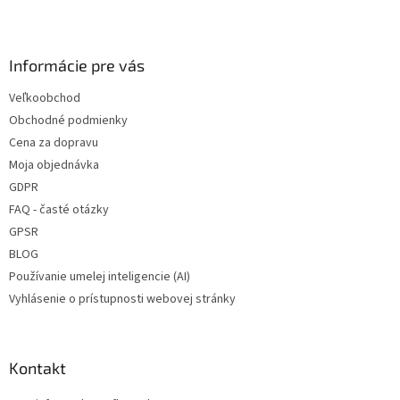
Z
á
p
ä
Informácie pre vás
t
Veľkoobchod
i
Obchodné podmienky
e
Cena za dopravu
Moja objednávka
GDPR
FAQ - časté otázky
GPSR
BLOG
Používanie umelej inteligencie (AI)
Vyhlásenie o prístupnosti webovej stránky
Kontakt