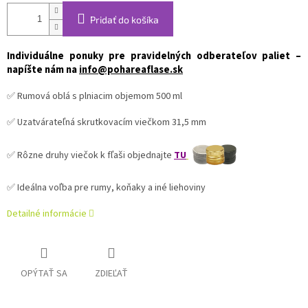
Pridať do košíka
Individuálne ponuky pre pravidelných odberateľov paliet –
napíšte nám na
info@pohareaflase.sk
✅ Rumová oblá s plniacim objemom 500 ml
✅ Uzatvárateľná skrutkovacím viečkom 31,5 mm
✅ Rôzne druhy viečok k fľaši objednajte
TU
✅ Ideálna voľba pre rumy, koňaky a iné liehoviny
Detailné informácie
OPÝTAŤ SA
ZDIEĽAŤ