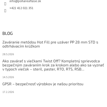
info
@
pohareaflase.sk
+421 412 021 351
BLOG
Zaváranie metódou Hot Fill pre uzáver PP 28 mm STD s
odtrhávacím krúžkom
28.5.2026
Ako zavárať s viečkami Twist Off? Kompletný sprievodca
bezpečným zaváraním krok za krokom alebo ako sa vyznať
v typoch viečok – steril, paster, RTO, RTS, RSB...
14.5.2026
GPSR – bezpečnosť výrobkov je našou prioritou
17.2.2026