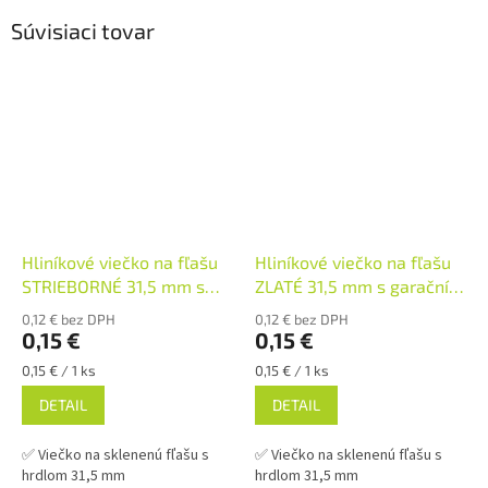
Súvisiaci tovar
Hliníkové viečko na fľašu
Hliníkové viečko na fľašu
STRIEBORNÉ 31,5 mm s
ZLATÉ 31,5 mm s garačním
garančním krúžkom
krúžkom
0,12 € bez DPH
0,12 € bez DPH
0,15 €
0,15 €
Jednotková
Jednotková
0,15 € / 1 ks
0,15 € / 1 ks
cena:
cena:
DETAIL
DETAIL
✅ Viečko na sklenenú fľašu s
✅ Viečko na sklenenú fľašu s
hrdlom 31,5 mm
hrdlom 31,5 mm