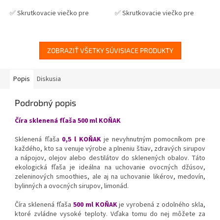
✅ Skrutkovacie viečko pre
✅ Skrutkovacie viečko pre
ľahké otvorenie fľaše
ľahké otvorenie fľaše
✅ Hliníkové viečko
s poistným
✅ Hliníkové viečko
s poistným
(garančním) krúžkom
(garančním) krúžkom
ZOBRAZIŤ VŠETKY SÚVISIACE PRODUKTY
✅ Rôzne varianty viečok
✅ Rôzne varianty viečok
objednajte
TU
objednajte
TU
Popis
Diskusia
✅ Viečka skladom a ihneď na
✅ Viečka skladom a ihneď na
Podrobný popis
odoslanie!
odoslanie!
Číra sklenená fľaša 500 ml KOŇAK
Sklenená fľaša
0,5 l KOŇAK
je nevyhnutným pomocníkom pre
každého, kto sa venuje výrobe a plneniu štiav, zdravých sirupov
a nápojov, olejov alebo destilátov do sklenených obalov. Táto
ekologická fľaša je ideálna na uchovanie ovocných džúsov,
zeleninových smoothies, ale aj na uchovanie likérov, medovín,
bylinných a ovocných sirupov, limonád.
Číra sklenená fľaša
500 ml KOŇAK
je vyrobená z odolného skla,
ktoré zvládne vysoké teploty. Vďaka tomu do nej môžete za