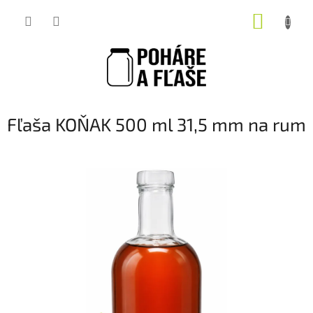
Prejsť
NÁKUP
na
obsah
KOŠÍK
Fľaša KOŇAK 500 ml 31,5 mm na rum