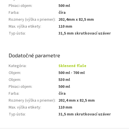
Plniaci objem
:
500 ml
Farba
:
číra
Rozmery (výška x priemer):
202,4mm x 82,5 mm
Max. výška etikety
:
110 mm
Typ ústia
:
31,5 mm skrutkovací uzáver
Dodatočné parametre
Kategória
:
Sklenené fľaše
Objem
:
500 ml - 700 ml
Objem
:
530 ml
Plniaci objem
:
500 ml
Farba
:
číra
Rozmery (výška x priemer)
:
202,4 mm x 82,5 mm
Max. výška etikety
:
110 mm
Typ ústia
:
31,5 mm skrutkovací uzáver