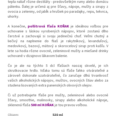
tepla naliať rôzne destiláty - predovšetkým rumy alebo domácu
pálenku. Ďalej je určená aj pre šťavy, nápoje, mušty a sirupy z
ovocia a zeleniny, od jabĺk a hrušiek po paradajky, repu, tekvica,
uhorky.
A konečne,
pollitrová fľaša KOŇAK
je ideálnou voľbou pre
uchovanie s láskou vyrobených nápojov, ktoré zostanú dlho
čerstvé a zachovajú si svoju jedinečnú chuť. Veľmi chutný a
liečivý na naplnenie do fliaš je rakytníkový, levanduľový,
medovkový, bazový, mätový a skorocelový sirup proti kašľu. V
lete sa hodia rôzne ovocné, zeleninové mušty a miešané drinky
uchované v dizajnovo lákavom balenie.
Čo je ale na týchto 5 dcl fľašiach naozaj skvelé, je ich
skrutkovacie hrdlo. Vďaka tomu sú fľaše ľahko otvárateľné a
zároveň dokonale uzatvárateľné, čo zaručuje dlhú trvanlivosť
vašich alkoholických nápojov, muštov, ovocných štiav alebo za
studena lisovaných extra panenských olivových olejov.
Či už potrebujete fľaše pre mušty, zeleninové alebo ovocné
šťavy, smoothie, malinovky, sirupy alebo alkoholické nápoje,
sklenená fľaša
500 ml
KOŇAK
je tou pravou voľbou.
Objem
:
530 ml