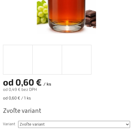
od
0,60 €
/ ks
od
0,49 €
bez DPH
Jednotková
od 0,60 € / 1 ks
cena:
Zvoľte variant
Variant