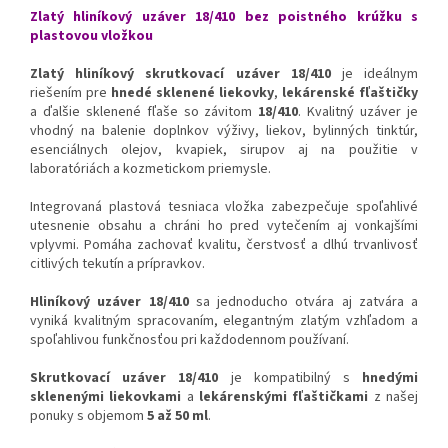
Zlatý hliníkový uzáver 18/410 bez poistného krúžku s
180 kusoch. Predávame iba
Originálne balenie vo fólii po
plastovou vložkou
po celých baleniach!!!
110 kusoch. Predávame iba
po celých baleniach!!!
Zlatý hliníkový skrutkovací uzáver 18/410
je ideálnym
riešením pre
hnedé sklenené liekovky
,
lekárenské fľaštičky
a ďalšie sklenené fľaše so závitom
18/410
. Kvalitný uzáver je
vhodný na balenie doplnkov výživy, liekov, bylinných tinktúr,
esenciálnych olejov, kvapiek, sirupov aj na použitie v
laboratóriách a kozmetickom priemysle.
Integrovaná plastová tesniaca vložka zabezpečuje spoľahlivé
utesnenie obsahu a chráni ho pred vytečením aj vonkajšími
vplyvmi. Pomáha zachovať kvalitu, čerstvosť a dlhú trvanlivosť
citlivých tekutín a prípravkov.
Hliníkový uzáver 18/410
sa jednoducho otvára aj zatvára a
vyniká kvalitným spracovaním, elegantným zlatým vzhľadom a
spoľahlivou funkčnosťou pri každodennom používaní.
Skrutkovací uzáver 18/410
je kompatibilný s
hnedými
sklenenými liekovkami
a
lekárenskými fľaštičkami
z našej
ponuky s objemom
5 až 50 ml
.