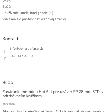
GPSR
BLOG
Používanie umelej inteligencie (AI)
Vyhlásenie o prístupnosti webovej stránky
Kontakt
info
@
pohareaflase.sk
+421 412 021 351
BLOG
Zaváranie metódou Hot Fill pre uzáver PP 28 mm STD s
odtrhávacím krúžkom
28.5.2026
Ako zavárať s viečkami Twist Off? Kompletný sprievodca