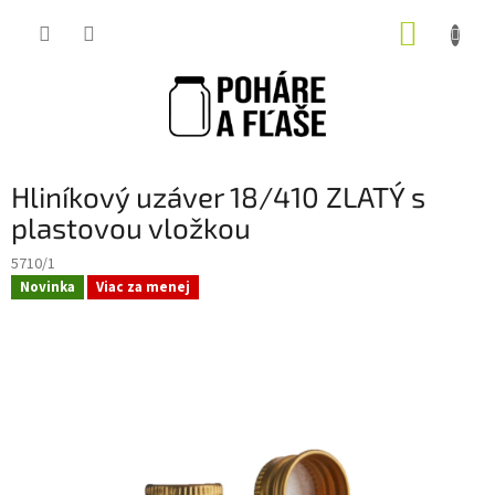
Prejsť
NÁKUP
na
obsah
KOŠÍK
Hliníkový uzáver 18/410 ZLATÝ s
plastovou vložkou
5710/1
Novinka
Viac za menej