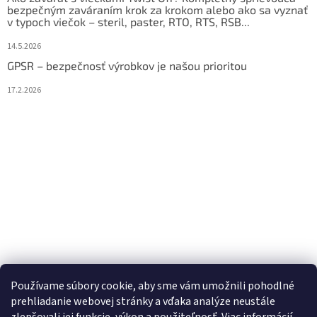
bezpečným zaváraním krok za krokom alebo ako sa vyznať
v typoch viečok – steril, paster, RTO, RTS, RSB...
14.5.2026
GPSR – bezpečnosť výrobkov je našou prioritou
17.2.2026
Používame súbory cookie, aby sme vám umožnili pohodlné
prehliadanie webovej stránky a vďaka analýze neustále