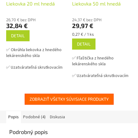
Liekovka 20 ml hnedá
Liekovka 50 ml hnedá
26,70 € bez DPH
24,37 € bez DPH
32,84 €
29,97 €
Jednotková
0,27 € / 1 ks
DETAIL
cena:
DETAIL
✅ Okrúhla liekovka z hnedého
lekárenského skla
✅ Fľaštička z hnedého
lekárenského skla
✅ Uzatvárateľná skrutkovacím
viečkom GL 18 mm
✅ Uzatvárateľná skrutkovacím
viečkom GL18 mm
✅ Viečka k liekovke nižšie v
súvisiacich produktoch
✅ Viečka k liekovke nižšie v
súvisiacich produktoch
ZOBRAZIŤ VŠETKY SÚVISIACE PRODUKTY
✅ Vhodná pre uchovanie
výrobkov citlivých na UV
✅ Vhodná pre uchovanie
výrobkov citlivých na UV
Popis
Podobné (4)
Diskusia
✅ Liekovka skladom a ihneď na
odoslanie!
✅ Liekovka skladom a ihneď na
Podrobný popis
odoslanie!
Originálne balenie vo fólii po