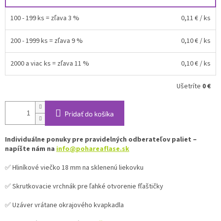
100 - 199 ks = zľava 3 %
0,11 €
/ ks
200 - 1999 ks = zľava 9 %
0,10 €
/ ks
2000 a viac ks = zľava 11 %
0,10 €
/ ks
Ušetríte
0 €
Pridať do košíka
Individuálne ponuky pre pravidelných odberateľov paliet –
napíšte nám na
info@pohareaflase.sk
✅ Hliníkové viečko 18 mm na sklenenú liekovku
✅ Skrutkovacie vrchnák pre ľahké otvorenie fľaštičky
✅ Uzáver vrátane okrajového kvapkadla