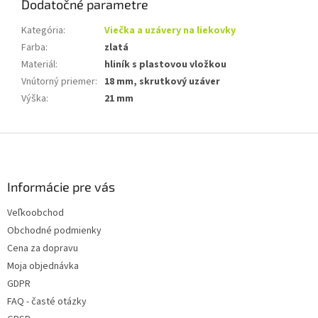
Dodatočné parametre
Kategória
:
Viečka a uzávery na liekovky
Farba
:
zlatá
Materiál
:
hliník s plastovou vložkou
Vnútorný priemer
:
18 mm, skrutkový uzáver
Výška
:
21 mm
Z
á
p
ä
Informácie pre vás
t
Veľkoobchod
i
Obchodné podmienky
e
Cena za dopravu
Moja objednávka
GDPR
FAQ - časté otázky