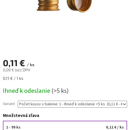
0,11 €
/ ks
0,09 € bez DPH
Jednotková
0,11 € / 1 ks
cena:
Ihneď k odeslanie
(>5 ks)
Variant
Množstevná zľava
1 - 99 ks
0,11 €
/ ks