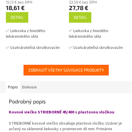
15,13 € bez DPH
22,59 € bez DPH
18,61 €
27,78 €
DETAIL
DETAIL
✅ Liekovka z hnedého
✅ Liekovka z hnedého
lekárenského skla
lekárenského skla
✅ Uzatvárateľná skrutkovacím
✅ Uzatvárateľná skrutkovacím
viečkom 45 mm
viečkom 45 mm
✅ Viečka k liekovke nižšie v
✅ Viečka k liekovke nižšie v
súvisiacich produktoch
súvisiacich produktoch
ZOBRAZIŤ VŠETKY SÚVISIACE PRODUKTY
✅ Vhodná pre uchovanie
✅ Vhodná pre uchovanie
výrobkov citlivých na UV
výrobkov citlivých na UV
Popis
Diskusia
✅ Liekovka skladom a ihneď na
✅ Liekovka skladom a ihneď na
Podrobný popis
odoslanie!
odoslanie!
Kovové viečko STRIEBORNÉ 45/400 s plastovou vložkou
Originálne balenie vo fólii po
Originálne balenie 49 ks vo
36 kusoch. Predávame iba po
fólii. Predávame iba po
STRIEBORNÉ kovové viečko obsahuje plastovú vložku. Uzáver je
celých baleniach!!!
celých baleniach!!!
určený na sklenené liekovky s priemerom 45 mm. Primárne