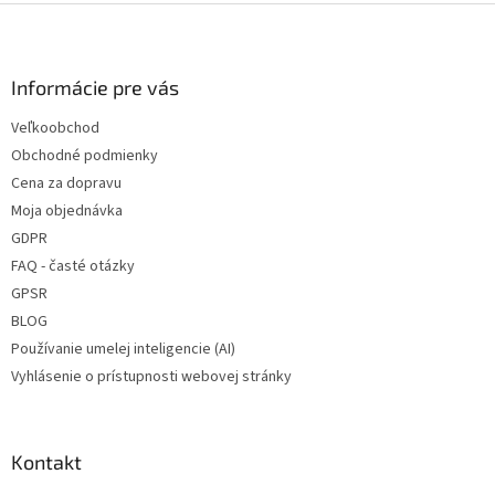
Z
á
p
ä
Informácie pre vás
t
Veľkoobchod
i
Obchodné podmienky
e
Cena za dopravu
Moja objednávka
GDPR
FAQ - časté otázky
GPSR
BLOG
Používanie umelej inteligencie (AI)
Vyhlásenie o prístupnosti webovej stránky
Kontakt