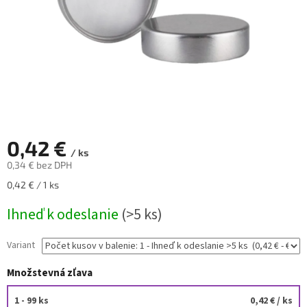
0,42 €
/ ks
0,34 € bez DPH
Jednotková
0,42 € / 1 ks
cena:
Ihneď k odeslanie
(>5 ks)
Variant
Množstevná zľava
1 - 99 ks
0,42 €
/ ks