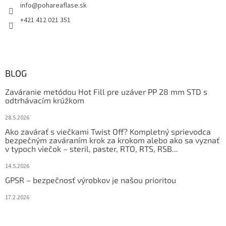
info
@
pohareaflase.sk
+421 412 021 351
BLOG
Zaváranie metódou Hot Fill pre uzáver PP 28 mm STD s
odtrhávacím krúžkom
28.5.2026
Ako zavárať s viečkami Twist Off? Kompletný sprievodca
bezpečným zaváraním krok za krokom alebo ako sa vyznať
v typoch viečok – steril, paster, RTO, RTS, RSB...
14.5.2026
GPSR – bezpečnosť výrobkov je našou prioritou
17.2.2026