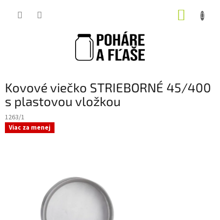
Prejsť
NÁKUP
na
obsah
KOŠÍK
Kovové viečko STRIEBORNÉ 45/400
s plastovou vložkou
1263/1
Viac za menej