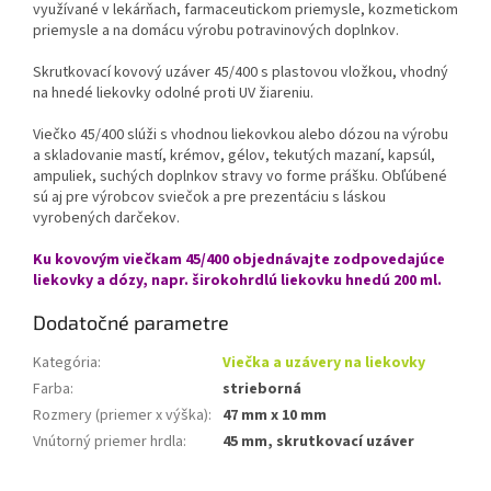
využívané v lekárňach, farmaceutickom priemysle, kozmetickom
priemysle a na domácu výrobu potravinových doplnkov.
Skrutkovací kovový uzáver 45/400 s plastovou vložkou, vhodný
na hnedé liekovky odolné proti UV žiareniu.
Viečko 45/400 slúži s vhodnou liekovkou alebo dózou na výrobu
a skladovanie mastí, krémov, gélov, tekutých mazaní, kapsúl,
ampuliek, suchých doplnkov stravy vo forme prášku. Obľúbené
sú aj pre výrobcov sviečok a pre prezentáciu s láskou
vyrobených darčekov.
Ku kovovým viečkam 45/400 objednávajte zodpovedajúce
liekovky a dózy, napr. širokohrdlú liekovku hnedú 200 ml.
Dodatočné parametre
Kategória
:
Viečka a uzávery na liekovky
Farba
:
strieborná
Rozmery (priemer x výška)
:
47 mm x 10 mm
Vnútorný priemer hrdla
:
45 mm, skrutkovací uzáver