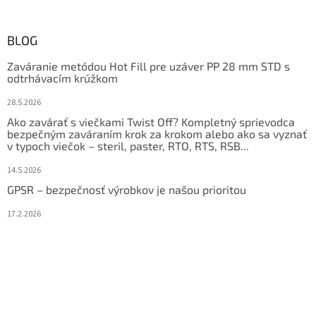
BLOG
Zaváranie metódou Hot Fill pre uzáver PP 28 mm STD s
odtrhávacím krúžkom
28.5.2026
Ako zavárať s viečkami Twist Off? Kompletný sprievodca
bezpečným zaváraním krok za krokom alebo ako sa vyznať
v typoch viečok – steril, paster, RTO, RTS, RSB...
14.5.2026
GPSR – bezpečnosť výrobkov je našou prioritou
17.2.2026