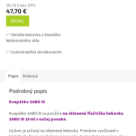
38,78 € bez DPH
47,70 €
DETAIL
✅ Okrúhla liekovka z hnedého
lekárenského skla
✅ Uzatvárateľná skrutkovacím
viečkom GL 18 mm
✅ Kvapátkový uzáver nižšie v
súvisiacich produktoch
Popis
Diskusia
✅ Vhodná pre uchovanie
Podrobný popis
výrobkov citlivých na UV
Kvapátko SANO III
✅ Liekovka skladom a ihneď na
odoslanie!
Kvapátko SANO III sa používa
na sklenenú fľaštičku liekovku
SANO III 10 ml v našej ponuke.
Originálne balenie vo fólii po
195 kusoch. Predávame iba
Uzáver je určený na sklenené liekovky. Primárne využívané v
po celých baleniach!!!