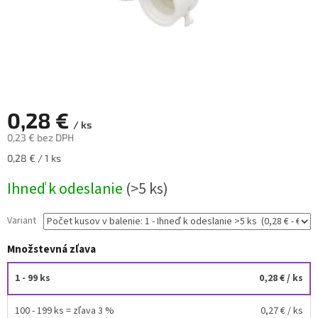
0,28 €
/ ks
0,23 € bez DPH
Jednotková
0,28 € / 1 ks
cena:
Ihneď k odeslanie
(>5 ks)
Variant
Množstevná zľava
1 - 99 ks
0,28 €
/ ks
100 - 199 ks = zľava 3 %
0,27 €
/ ks