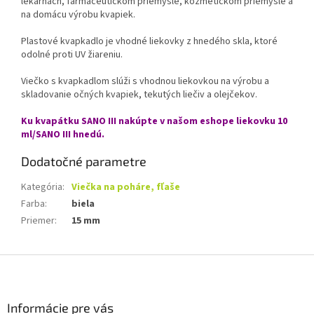
lekárňach, farmaceutickom priemysle, kozmetickom priemysle a
na domácu výrobu kvapiek.
Plastové kvapkadlo je vhodné liekovky z hnedého skla, ktoré
odolné proti UV žiareniu.
Viečko s kvapkadlom slúži s vhodnou liekovkou na výrobu a
skladovanie očných kvapiek, tekutých liečiv a olejčekov.
Ku kvapátku SANO III nakúpte v našom eshope liekovku 10
ml/SANO III hnedú.
Dodatočné parametre
Kategória
:
Viečka na poháre, fľaše
Farba
:
biela
Priemer
:
15 mm
Z
á
p
ä
Informácie pre vás