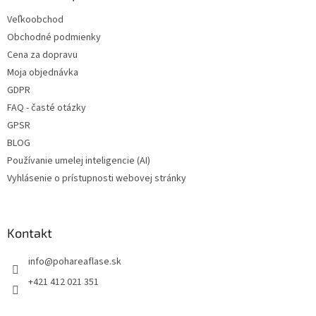
t
Veľkoobchod
i
Obchodné podmienky
e
Cena za dopravu
Moja objednávka
GDPR
FAQ - časté otázky
GPSR
BLOG
Používanie umelej inteligencie (AI)
Vyhlásenie o prístupnosti webovej stránky
Kontakt
info
@
pohareaflase.sk
+421 412 021 351