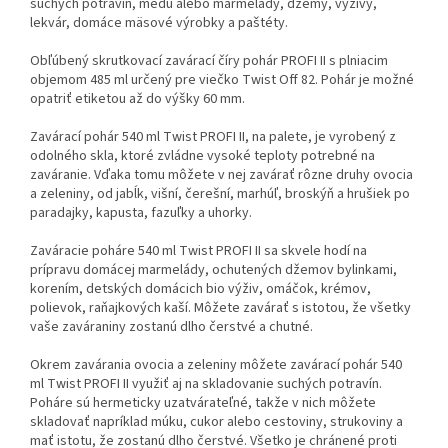
suchých potravín, medu alebo marmelády, džemy, výživy,
Kúpte kartón viečok a máte
Kúpte kartón viečok a máte
lekvár, domáce mäsové výrobky a paštéty.
naň dopravu ZADARMO!
naň dopravu ZADARMO!
Obľúbený skrutkovací zavárací číry pohár PROFI II s plniacim
objemom 485 ml určený pre viečko Twist Off 82. Pohár je možné
opatriť etiketou až do výšky 60 mm.
Zavárací pohár 540 ml Twist PROFI II, na palete, je vyrobený z
odolného skla, ktoré zvládne vysoké teploty potrebné na
zaváranie. Vďaka tomu môžete v nej zavárať rôzne druhy ovocia
a zeleniny, od jabĺk, višní, čerešní, marhúľ, broskýň a hrušiek po
paradajky, kapusta, fazuľky a uhorky.
Zaváracie poháre 540 ml Twist PROFI II sa skvele hodí na
prípravu domácej marmelády, ochutených džemov bylinkami,
korením, detských domácich bio výživ, omáčok, krémov,
polievok, raňajkových kaší. Môžete zavárať s istotou, že všetky
vaše zaváraniny zostanú dlho čerstvé a chutné.
Okrem zavárania ovocia a zeleniny môžete zavárací pohár 540
ml Twist PROFI II využiť aj na skladovanie suchých potravín.
Poháre sú hermeticky uzatvárateľné, takže v nich môžete
skladovať napríklad múku, cukor alebo cestoviny, strukoviny a
mať istotu, že zostanú dlho čerstvé. Všetko je chránené proti