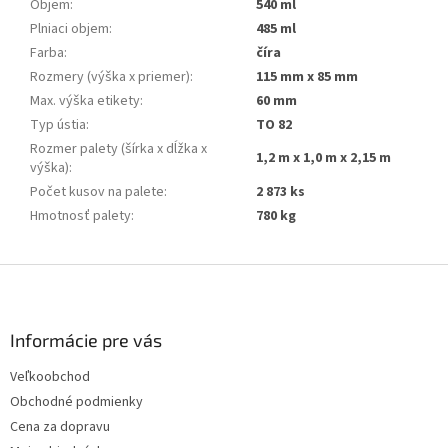
Objem
:
540 ml
Plniaci objem
:
485 ml
Farba
:
číra
Rozmery (výška x priemer)
:
115 mm x 85 mm
Max. výška etikety
:
60 mm
Typ ústia
:
TO 82
Rozmer palety (šírka x dĺžka x
1,2 m x 1,0 m x 2,15 m
výška)
:
Počet kusov na palete
:
2 873 ks
Hmotnosť palety
:
780 kg
Z
á
p
ä
Informácie pre vás
t
Veľkoobchod
i
Obchodné podmienky
e
Cena za dopravu