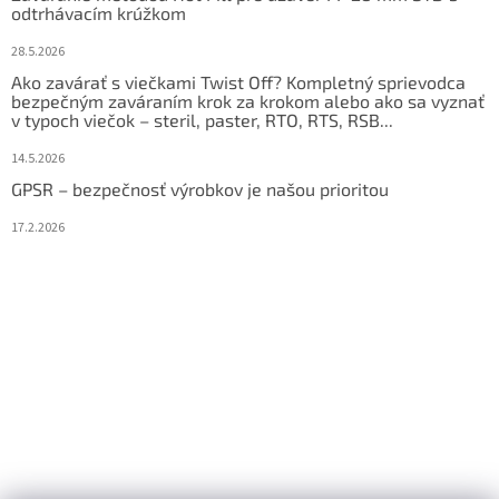
odtrhávacím krúžkom
28.5.2026
Ako zavárať s viečkami Twist Off? Kompletný sprievodca
bezpečným zaváraním krok za krokom alebo ako sa vyznať
v typoch viečok – steril, paster, RTO, RTS, RSB...
14.5.2026
GPSR – bezpečnosť výrobkov je našou prioritou
17.2.2026