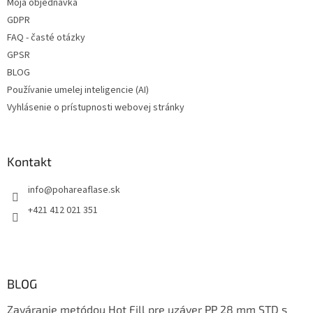
Moja objednávka
GDPR
FAQ - časté otázky
GPSR
BLOG
Používanie umelej inteligencie (AI)
Vyhlásenie o prístupnosti webovej stránky
Kontakt
info
@
pohareaflase.sk
+421 412 021 351
BLOG
Zaváranie metódou Hot Fill pre uzáver PP 28 mm STD s