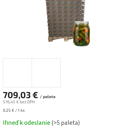
709,03 €
/ paleta
576,45 €
bez DPH
Jednotková
0,25 € / 1 ks
cena:
Ihneď k odeslanie
(>5 paleta)