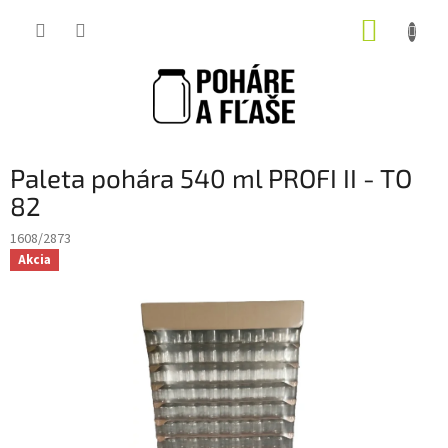
Prejsť
NÁKUP
na
obsah
KOŠÍK
Paleta pohára 540 ml PROFI II - TO
82
1608/2873
Akcia