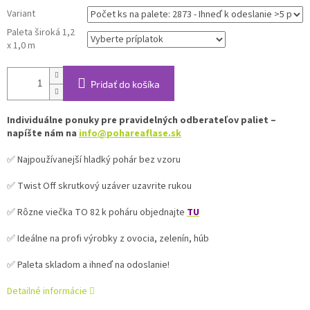
Variant
Paleta široká 1,2
x 1,0 m
Pridať do košíka
Individuálne ponuky pre pravidelných odberateľov paliet –
napíšte nám na
info@pohareaflase.sk
✅ Najpoužívanejší hladký pohár bez vzoru
✅ Twist Off skrutkový uzáver uzavrite rukou
✅ Rôzne viečka TO 82 k poháru objednajte
TU
✅ Ideálne na profi výrobky z ovocia, zelenín, húb
✅ Paleta skladom a ihneď na odoslanie!
Detailné informácie