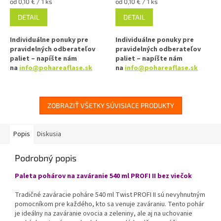
Jednotková
Jednotková
od 0,10 € / 1 ks
od 0,10 € / 1 ks
cena:
cena:
DETAIL
DETAIL
Individuálne ponuky pre
Individuálne ponuky pre
pravidelných odberateľov
pravidelných odberateľov
paliet – napíšte nám
paliet – napíšte nám
na
info@pohareaflase.sk
na
info@pohareaflase.sk
✅ Viečko RTS na pohár s
✅ Viečko RTS na pohár s
uzáverom typu Twist Off 82
uzáverom typu Twist Off 82
ZOBRAZIŤ VŠETKY SÚVISIACE PRODUKTY
✅ Skrutkovacie viečko pre
✅ Skrutkovacie viečko pre
ľahké otvorenie pohára
ľahké otvorenie pohára
Popis
Diskusia
✅ Rôzne varianty viečok TO 82
✅ Rôzne varianty viečok TO 82
objednajte
TU
objednajte
TU
Podrobný popis
✅ Pre výhodnejšiu cenu kúpte
✅ Pre výhodnejšiu cenu kúpte
Paleta pohárov na zaváranie 540 ml PROFI II bez viečok
celý kartón
celý kartón
Tradičné zaváracie poháre 540 ml Twist PROFI II sú nevyhnutným
✅ Viečka skladom a ihneď na
✅ Viečka skladom a ihneď na
pomocníkom pre každého, kto sa venuje zaváraniu. Tento pohár
odoslanie!
odoslanie!
je ideálny na zaváranie ovocia a zeleniny, ale aj na uchovanie