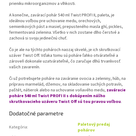
prieniku mikroorganizmov a vlhkosti.
A konečne, zavárací pohár 540 ml Twist PROFI II, paleta, je
ideálnou voľbou pre uchovanie medu, orechových,
semienkových pást a masiel, prepusteného masla ghí, pickles,
fermentovaná zelenina. Všetko v nich zostane dlho čerstvé a
zachová si svoju jedinečnú chuť.
Čo je ale na týchto pohároch naozaj skvelé, je ich skrutkovací
uzáver Twist Off. Vďaka tomu sú poháre ľahko otvárateľné a
zároveň dokonale uzatvárateľné, čo zaručuje dlhú trvanlivosť
vašich zavarenín.
Či už potrebujete poháre na zaváranie ovocia a zeleniny, húb, na
prípravu marmelád, džemov, na skladovanie suchých potravín,
paštét, nátierok alebo na uchovanie voňavého medu,
zaváracie
poháre 540 ml Twist PROFI II s dokúpením nášho
skrutkovacieho uzáveru Twist Off sú tou pravou voľbou
.
Dodatočné parametre
Paletový predaj
Kategória
:
pohárov