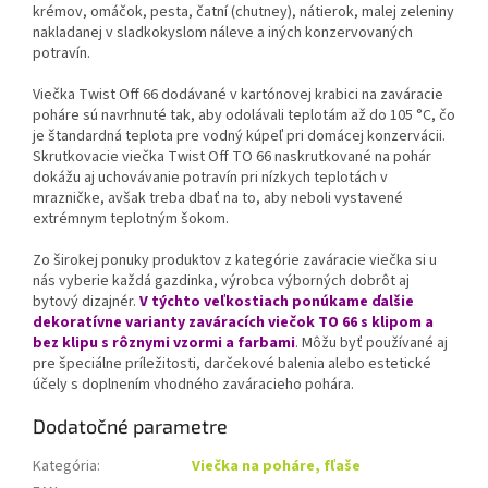
krémov, omáčok, pesta, čatní (chutney), nátierok, malej zeleniny
nakladanej v sladkokyslom náleve a iných konzervovaných
potravín.
Viečka Twist Off 66 dodávané v kartónovej krabici na zaváracie
poháre sú navrhnuté tak, aby odolávali teplotám až do 105 °C, čo
je štandardná teplota pre vodný kúpeľ pri domácej konzervácii.
Skrutkovacie viečka Twist Off TO 66 naskrutkované na pohár
dokážu aj uchovávanie potravín pri nízkych teplotách v
mrazničke, avšak treba dbať na to, aby neboli vystavené
extrémnym teplotným šokom.
Zo širokej ponuky produktov z kategórie zaváracie viečka si u
nás vyberie každá gazdinka, výrobca výborných dobrôt aj
bytový dizajnér.
V týchto veľkostiach ponúkame ďalšie
dekoratívne varianty zaváracích viečok TO 66 s klipom a
bez klipu s rôznymi vzormi a farbami
. Môžu byť používané aj
pre špeciálne príležitosti, darčekové balenia alebo estetické
účely s doplnením vhodného zaváracieho pohára.
Dodatočné parametre
Kategória
:
Viečka na poháre, fľaše