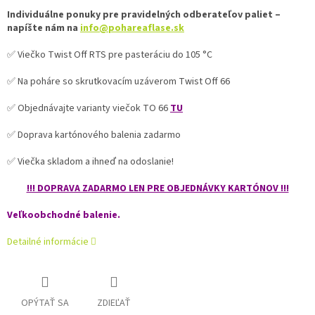
Individuálne ponuky pre pravidelných odberateľov paliet –
napíšte nám na
info@pohareaflase.sk
✅ Viečko Twist Off RTS pre pasteráciu do 105 °C
✅ Na poháre so skrutkovacím uzáverom Twist Off 66
✅ Objednávajte varianty viečok TO 66
TU
✅ Doprava kartónového balenia zadarmo
✅ Viečka skladom a ihneď na odoslanie!
!!! DOPRAVA ZADARMO LEN PRE OBJEDNÁVKY KARTÓNOV !!!
Veľkoobchodné balenie.
Detailné informácie
OPÝTAŤ SA
ZDIEĽAŤ