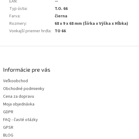
EAN
:
—
Typ ústia
:
T.O. 66
Farva
:
čierna
Rozmery
:
68 x 9 x 68 mm (Šírka x Výška x Hĺbka)
Vonkajší priemer hrdla
:
TO 66
Z
á
p
ä
Informácie pre vás
t
Veľkoobchod
i
Obchodné podmienky
e
Cena za dopravu
Moja objednávka
GDPR
FAQ - časté otázky
GPSR
BLOG