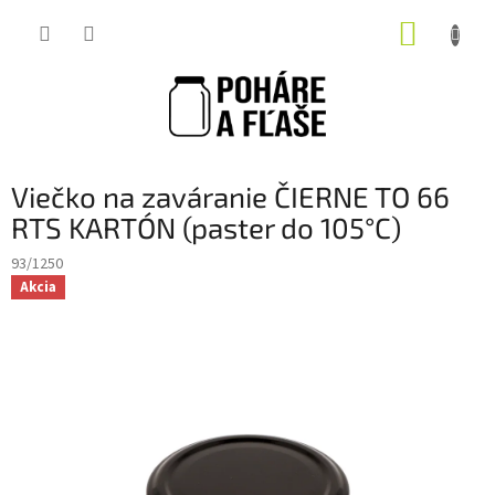
Prejsť
NÁKUP
na
obsah
KOŠÍK
Viečko na zaváranie ČIERNE TO 66
RTS KARTÓN (paster do 105°C)
93/1250
Akcia