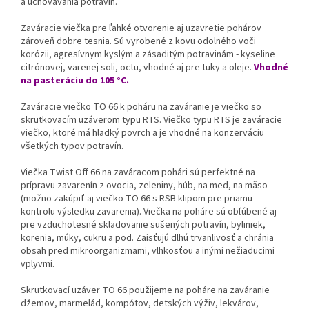
a uchovávania potravín.
Zaváracie viečka pre ľahké otvorenie aj uzavretie pohárov
zároveň dobre tesnia. Sú vyrobené z kovu odolného voči
korózii, agresívnym kyslým a zásaditým potravinám - kyseline
citrónovej, varenej soli, octu, vhodné aj pre tuky a oleje.
Vhodné
na pasteráciu do 105 °C.
Zaváracie viečko TO 66 k poháru na zaváranie je viečko so
skrutkovacím uzáverom typu RTS. Viečko typu RTS je zaváracie
viečko, ktoré má hladký povrch a je vhodné na konzerváciu
všetkých typov potravín.
Viečka Twist Off 66 na zaváracom pohári sú perfektné na
prípravu zavarenín z ovocia, zeleniny, húb, na med, na mäso
(možno zakúpiť aj viečko TO 66 s RSB klipom pre priamu
kontrolu výsledku zavarenia). Viečka na poháre sú obľúbené aj
pre vzduchotesné skladovanie sušených potravín, byliniek,
korenia, múky, cukru a pod. Zaisťujú dlhú trvanlivosť a chránia
obsah pred mikroorganizmami, vlhkosťou a inými nežiaducimi
vplyvmi.
Skrutkovací uzáver TO 66 použijeme na poháre na zaváranie
džemov, marmelád, kompótov, detských výživ, lekvárov,