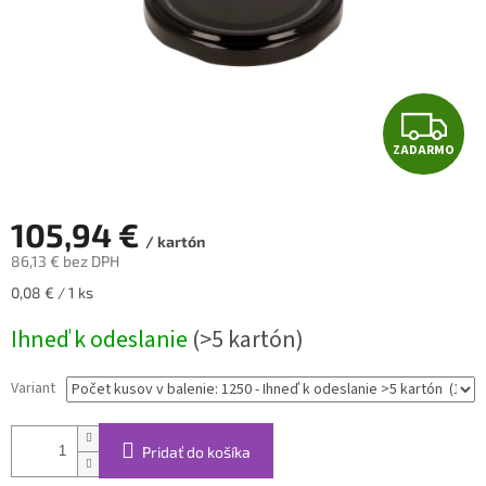
Z
ZADARMO
A
D
105,94 €
/ kartón
A
86,13 € bez DPH
Jednotková
0,08 € / 1 ks
R
cena:
Ihneď k odeslanie
(>5 kartón)
M
O
Variant
Pridať do košíka