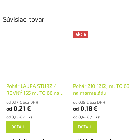
Súvisiaci tovar
Akcia
Pohár LAURA STURZ /
Pohár 210 (212) ml TO 66
ROVNÝ 165 ml TO 66 na
na marmeládu
marmeládu
od 0,17 € bez DPH
od 0,15 € bez DPH
0,21 €
0,18 €
od
od
Jednotková
Jednotková
od 0,15 € / 1 ks
od 0,14 € / 1 ks
cena:
cena:
DETAIL
DETAIL