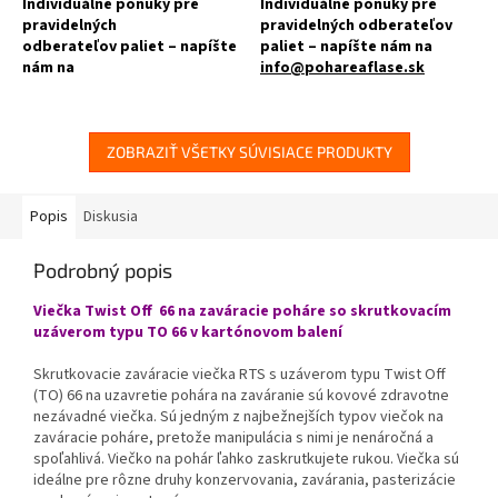
Individuálne ponuky pre
Individuálne ponuky pre
pravidelných
pravidelných odberateľov
odberateľov paliet – napíšte
paliet – napíšte nám na
nám na
info@pohareaflase.sk
info@pohareaflase.sk
✅ Zaváraninové poháre s
✅ Zaváraninový pohár s rovnou
plniacim objemom 180 ml
vnútornou hranou 165 ml
ZOBRAZIŤ VŠETKY SÚVISIACE PRODUKTY
✅ Twist Off skrutkový uzáver
✅ Twist Off skrutkový uzáver
uzavrite rukou
uzavrite rukou
Popis
Diskusia
✅ Rôzne viečka TO 66 k poháru
✅ Rôzne viečka TO 66 k poháru
objednajte
TU
Podrobný popis
objednajte
TU
✅ Ako stvorený pre džemy,
Viečka Twist Off 66 na zaváracie poháre so skrutkovacím
✅ Ako stvorené pre paštéty
pesta, pečený čaj
uzáverom typu TO 66 v kartónovom balení
alebo orechové maslá
✅ Paletu za výhodnejšiu cenu
Skrutkovacie zaváracie viečka RTS s uzáverom typu Twist Off
✅ Paletu za výhodnejšiu cenu
(TO) 66 na uzavretie pohára na zaváranie sú kovové zdravotne
objednajte
TU
nezávadné viečka. Sú jedným z najbežnejších typov viečok na
objednajte
TU
zaváracie poháre, pretože manipulácia s nimi je nenáročná a
spoľahlivá. Viečko na pohár ľahko zaskrutkujete rukou. Viečka sú
ideálne pre rôzne druhy konzervovania, zavárania, pasterizácie