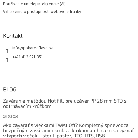
Používanie umelej inteligencie (AI)
Vyhlásenie o prístupnosti webovej stránky
Kontakt
info
@
pohareaflase.sk
+421 412 021 351
BLOG
Zaváranie metódou Hot Fill pre uzáver PP 28 mm STD s
odtrhávacím krúžkom
28.5.2026
Ako zavárať s viečkami Twist Off? Kompletný sprievodca
bezpečným zaváraním krok za krokom alebo ako sa vyznať
v typoch viečok – steril, paster, RTO, RTS, RSB...