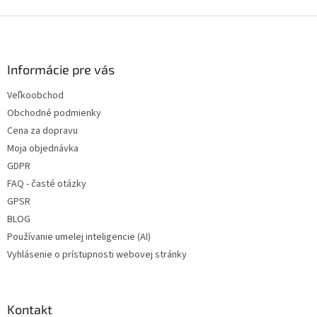
Z
á
p
ä
Informácie pre vás
t
Veľkoobchod
i
Obchodné podmienky
e
Cena za dopravu
Moja objednávka
GDPR
FAQ - časté otázky
GPSR
BLOG
Používanie umelej inteligencie (AI)
Vyhlásenie o prístupnosti webovej stránky
Kontakt