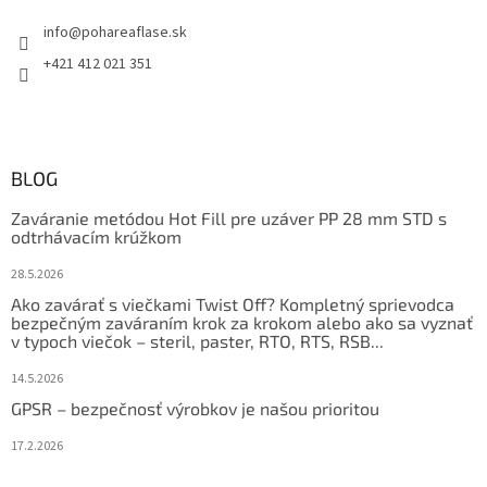
info
@
pohareaflase.sk
+421 412 021 351
BLOG
Zaváranie metódou Hot Fill pre uzáver PP 28 mm STD s
odtrhávacím krúžkom
28.5.2026
Ako zavárať s viečkami Twist Off? Kompletný sprievodca
bezpečným zaváraním krok za krokom alebo ako sa vyznať
v typoch viečok – steril, paster, RTO, RTS, RSB...
14.5.2026
GPSR – bezpečnosť výrobkov je našou prioritou
17.2.2026