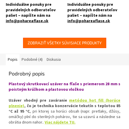
Individuálne ponuky pre
Individuálne ponuky pre
pravidelných odberateľov
pravidelných odberateľov
paliet – napíšte nám na
paliet – napíšte nám na
info@pohareaflase.sk
info@pohareaflase.sk
✅ Objemná alkoholová sklenená
✅ Obľúbená fľaša pre svoj
fľaša 1000 ml
objem a design 500 ml
ZOBRAZIŤ VŠETKY SÚVISIACE PRODUKTY
✅ Uzatvárateľná skrutkovacím
✅ Uzatvárateľná skrutkovacím
uzáverom 28 mm
viečkom 28 mm
Popis
Podobné (4)
Diskusia
✅ Rôzne druhy uzáverov k fľaši
✅ Rôzne druhy viečok k fľaši
objednajte
TU
objednajte
TU
Podrobný popis
Plastový skrutkovací uzáver na fľaše s priemerom 28 mm s
poistným krúžkom a plastovou vložkou
✅ Vhodná na alkohol, sirupy,
✅ Vhodná na likéry, alkohol,
mušty
sirupy, mušty
Uzáver vhodný pre zaváranie
metódou hot fill (horúce
plnenie)
, čo je technika konzervácie tekutín s teplotou 85
✅ Paletu za výhodnejšiu cenu
✅ Fľaša skladom a ihneď na
°C až 95 °C
, pri ktorej sa horúci obsah (napr. pretlaky, džúsy,
odoslanie!
omáčky) plní do sterilných pohárov, tie sa uzavrú a následne sa
obrátia dnom nahor..
Viac nájdete TU.
objednajte
TU
Nezabudnite do košíka vložiť