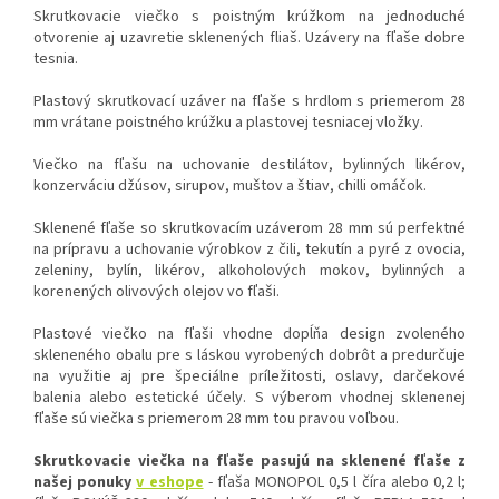
viečka!
Skrutkovacie viečko s poistným krúžkom na jednoduché
otvorenie aj uzavretie sklenených fliaš. Uzávery na fľaše dobre
tesnia.
Plastový skrutkovací uzáver na fľaše s hrdlom s priemerom 28
mm vrátane poistného krúžku a plastovej tesniacej vložky.
Viečko na fľašu na uchovanie destilátov, bylinných likérov,
konzerváciu džúsov, sirupov, muštov a štiav, chilli omáčok.
Sklenené fľaše so skrutkovacím uzáverom 28 mm sú perfektné
na prípravu a uchovanie výrobkov z čili, tekutín a pyré z ovocia,
zeleniny, bylín, likérov, alkoholových mokov, bylinných a
korenených olivových olejov vo fľaši.
Plastové viečko na fľaši vhodne dopĺňa design zvoleného
skleneného obalu pre s láskou vyrobených dobrôt a predurčuje
na využitie aj pre špeciálne príležitosti, oslavy, darčekové
balenia alebo estetické účely. S výberom vhodnej sklenenej
fľaše sú viečka s priemerom 28 mm tou pravou voľbou.
Skrutkovacie viečka na fľaše pasujú na sklenené fľaše z
našej ponuky
v eshope
- fľaša MONOPOL 0,5 l číra alebo 0,2 l;