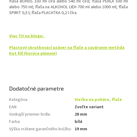
fľaša BOHÚŠ 330 ml číra alebo 540 ml číra; fľaša PERLA 500 ml
alebo 750 ml; fľaša na ALKOHOL LIEH 700 ml alebo 1000 ml; fľaša
SPIRIT 0,5 l; fľaša PLACATKA 0,2 l číra.
Viac TU na blogu:
Plastový skrutkovací uzáver na fľaše a zaváranie metóda
hot fill (horúce plnenie)
Dodatočné parametre
Kategória
:
Viečka na poháre, fľaše
EAN
:
Zvoľte variant
Vonkajší priemer hrdla
:
28 mm
Farba
:
bílá
Výška vrátane garančného krúžku
:
19 mm