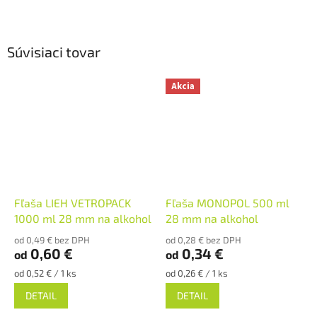
Súvisiaci tovar
Akcia
Fľaša LIEH VETROPACK
Fľaša MONOPOL 500 ml
1000 ml 28 mm na alkohol
28 mm na alkohol
od 0,49 € bez DPH
od 0,28 € bez DPH
0,60 €
0,34 €
od
od
Jednotková
Jednotková
od 0,52 € / 1 ks
od 0,26 € / 1 ks
cena:
cena:
DETAIL
DETAIL