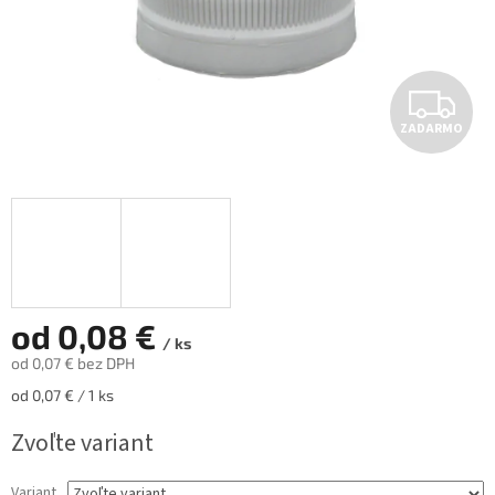
Z
ZADARMO
A
D
A
R
M
od
0,08 €
/ ks
od
0,07 €
bez DPH
O
Jednotková
od 0,07 € / 1 ks
cena:
Zvoľte variant
Variant