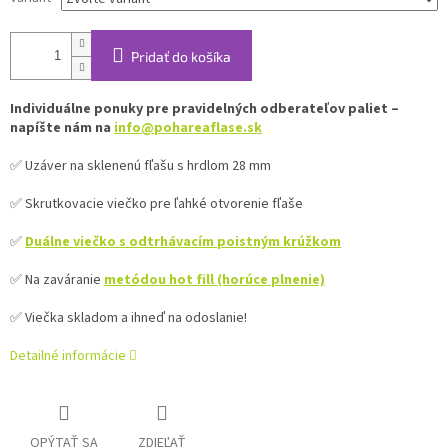
Pridať do košíka
Individuálne ponuky pre pravidelných odberateľov paliet –
napíšte nám na
info@pohareaflase.sk
✅ Uzáver na sklenenú fľašu s hrdlom 28 mm
✅ Skrutkovacie viečko pre ľahké otvorenie fľaše
✅
Duálne viečko s odtrhávacím poistným krúžkom
✅ Na zaváranie
metódou hot fill (horúce plnenie)
✅ Viečka skladom a ihneď na odoslanie!
Detailné informácie
OPÝTAŤ SA
ZDIEĽAŤ