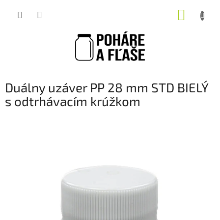
Prejsť
NÁKUP
na
obsah
KOŠÍK
Duálny uzáver PP 28 mm STD BIELÝ
s odtrhávacím krúžkom