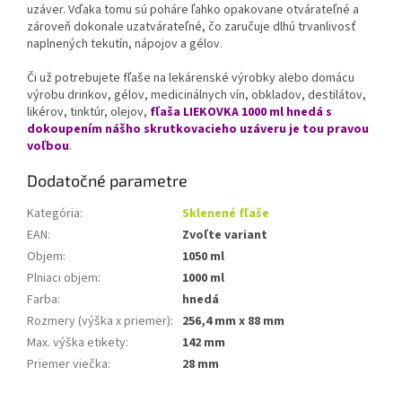
uzáver. Vďaka tomu sú poháre ľahko opakovane otvárateľné a
zároveň dokonale uzatvárateľné, čo zaručuje dlhú trvanlivosť
naplnených tekutín, nápojov a gélov.
Či už potrebujete fľaše na lekárenské výrobky alebo domácu
výrobu drinkov, gélov, medicinálnych vín, obkladov, destilátov,
likérov, tinktúr, olejov,
fľaša LIEKOVKA 1000 ml hnedá s
dokoupením nášho skrutkovacieho uzáveru je tou pravou
voľbou
.
Dodatočné parametre
Kategória
:
Sklenené fľaše
EAN
:
Zvoľte variant
Objem
:
1050 ml
Plniaci objem
:
1000 ml
Farba
:
hnedá
Rozmery (výška x priemer)
:
256,4 mm x 88 mm
Max. výška etikety
:
142 mm
Priemer viečka
:
28 mm