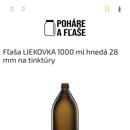
Prejsť
NÁKUP
na
obsah
KOŠÍK
Fľaša LIEKOVKA 1000 ml hnedá 28
mm na tinktúry