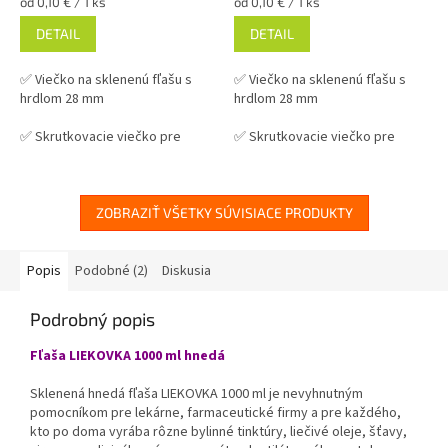
Jednotková
Jednotková
od 0,10 € / 1 ks
od 0,10 € / 1 ks
cena:
cena:
DETAIL
DETAIL
✅ Viečko na sklenenú fľašu s
✅ Viečko na sklenenú fľašu s
hrdlom 28 mm
hrdlom 28 mm
✅ Skrutkovacie viečko pre
✅ Skrutkovacie viečko pre
ľahké otvorenie fľaše
ľahké otvorenie fľaše
✅ Hliníkové viečko
s poistným
✅ Hliníkové viečko
s poistným
(garančním) krúžkom
(garančím) krúžkom
ZOBRAZIŤ VŠETKY SÚVISIACE PRODUKTY
✅ Rôzne varianty viečok
✅ Rôzne varianty viečok
objednajte
TU
objednajte
TU
Popis
Podobné (2)
Diskusia
✅ Viečka skladom a ihneď na
✅ Viečka skladom a ihneď na
Podrobný popis
odoslanie!
odoslanie!
Fľaša LIEKOVKA 1000 ml hnedá
Sklenená hnedá fľaša LIEKOVKA 1000 ml je nevyhnutným
pomocníkom pre lekárne, farmaceutické firmy a pre každého,
kto po doma vyrába rôzne bylinné tinktúry, liečivé oleje, šťavy,