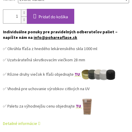
Pridať do košíka
Individuálne ponuky pre pravidelných odberateľov paliet –
napíšte nám na
info@pohareaflase.sk
✅ Okrúhla fľaša z hnedého lekárenského skla 1000 ml
✅ Uzatvárateľná skrutkovacím viečkom 28 mm
✅ Rôzne druhy viečok k fľaši objednajte
TU
✅ Vhodná pre uchovanie výrobkov citlivých na UV
✅ Paletu za výhodnejšiu cenu objednajte
TU
Detailné informácie