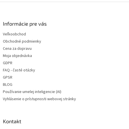
Z
á
p
ä
Informácie pre vás
t
Veľkoobchod
i
Obchodné podmienky
e
Cena za dopravu
Moja objednávka
GDPR
FAQ - časté otázky
GPSR
BLOG
Používanie umelej inteligencie (AI)
Vyhlásenie o prístupnosti webovej stránky
Kontakt