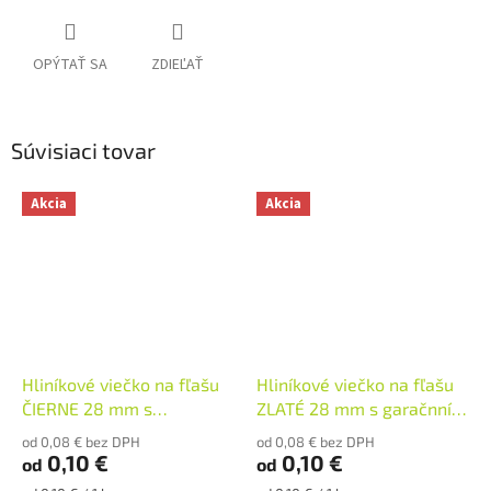
OPÝTAŤ SA
ZDIEĽAŤ
Súvisiaci tovar
Akcia
Akcia
Hliníkové viečko na fľašu
Hliníkové viečko na fľašu
ČIERNE 28 mm s
ZLATÉ 28 mm s garačnním
garančním krúžkom
krúžkom
od 0,08 € bez DPH
od 0,08 € bez DPH
0,10 €
0,10 €
od
od