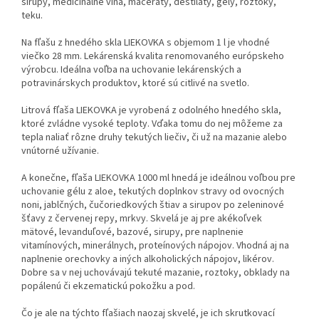
sirupy, medicinálne vína, maceráty, destiláty, gély, roztoky,
teku.
Na fľašu z hnedého skla LIEKOVKA s objemom 1 l je vhodné
viečko 28 mm. Lekárenská kvalita renomovaného európskeho
výrobcu. Ideálna voľba na uchovanie lekárenských a
potravinárskych produktov, ktoré sú citlivé na svetlo.
Litrová fľaša LIEKOVKA je vyrobená z odolného hnedého skla,
ktoré zvládne vysoké teploty. Vďaka tomu do nej môžeme za
tepla naliať rôzne druhy tekutých liečiv, či už na mazanie alebo
vnútorné užívanie.
A konečne, fľaša LIEKOVKA 1000 ml hnedá je ideálnou voľbou pre
uchovanie gélu z aloe, tekutých doplnkov stravy od ovocných
noni, jablčných, čučoriedkových štiav a sirupov po zeleninové
šťavy z červenej repy, mrkvy. Skvelá je aj pre akékoľvek
mätové, levanduľové, bazové, sirupy, pre naplnenie
vitamínových, minerálnych, proteínových nápojov. Vhodná aj na
naplnenie orechovky a iných alkoholických nápojov, likérov.
Dobre sa v nej uchovávajú tekuté mazanie, roztoky, obklady na
popálenú či ekzematickú pokožku a pod.
Čo je ale na týchto fľašiach naozaj skvelé, je ich skrutkovací