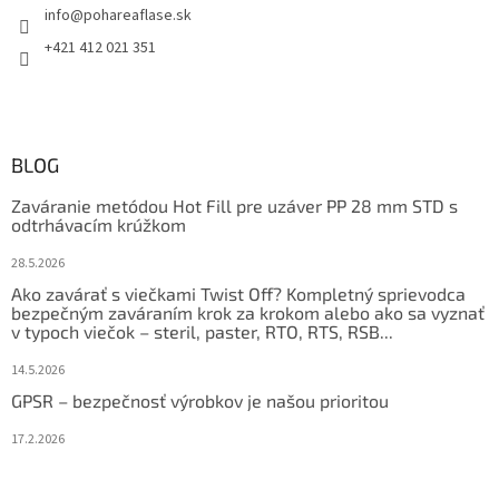
info
@
pohareaflase.sk
+421 412 021 351
BLOG
Zaváranie metódou Hot Fill pre uzáver PP 28 mm STD s
odtrhávacím krúžkom
28.5.2026
Ako zavárať s viečkami Twist Off? Kompletný sprievodca
bezpečným zaváraním krok za krokom alebo ako sa vyznať
v typoch viečok – steril, paster, RTO, RTS, RSB...
14.5.2026
GPSR – bezpečnosť výrobkov je našou prioritou
17.2.2026