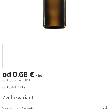
od
0,68 €
/ ks
od
0,55 €
bez DPH
Jednotková
od 0,64 € / 1 ks
cena:
Zvoľte variant
Variant