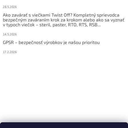
28.5.2026
Ako zavárať s viečkami Twist Off? Kompletný sprievodca
bezpečným zaváraním krok za krokom alebo ako sa vyznať
v typoch viečok – steril, paster, RTO, RTS, RSB...
14.5.2026
GPSR – bezpečnosť výrobkov je našou prioritou
17.2.2026