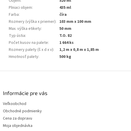
Objem
:
520 ml
Plniaci objem
:
435 ml
Farba
:
číra
Rozmery (výška x priemer)
:
103 mm x 100 mm
Max. výška etikety
:
50 mm
Typ ústia
:
T.O. 82
Počet kusov na palete
:
1 664 ks
Rozmery palety (š x d x v)
:
1,2 m x 0,8 m x 1,85 m
Hmotnosť palety
:
500 kg
Z
á
p
ä
Informácie pre vás
t
Veľkoobchod
i
Obchodné podmienky
e
Cena za dopravu
Moja objednávka