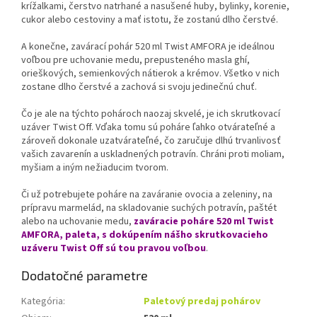
krížalkami, čerstvo natrhané a nasušené huby, bylinky, korenie,
cukor alebo cestoviny a mať istotu, že zostanú dlho čerstvé.
A konečne, zavárací pohár 520 ml Twist AMFORA je ideálnou
voľbou pre uchovanie medu, prepusteného masla ghí,
orieškových, semienkových nátierok a krémov. Všetko v nich
zostane dlho čerstvé a zachová si svoju jedinečnú chuť.
Čo je ale na týchto pohároch naozaj skvelé, je ich skrutkovací
uzáver Twist Off. Vďaka tomu sú poháre ľahko otvárateľné a
zároveň dokonale uzatvárateľné, čo zaručuje dlhú trvanlivosť
vašich zavarenín a uskladnených potravín. Chráni proti moliam,
myšiam a iným nežiaducim tvorom.
Či už potrebujete poháre na zaváranie ovocia a zeleniny, na
prípravu marmelád, na skladovanie suchých potravín, paštét
alebo na uchovanie medu,
zaváracie poháre 520 ml Twist
AMFORA, paleta, s dokúpením nášho skrutkovacieho
uzáveru Twist Off sú tou pravou voľbou
.
Dodatočné parametre
Kategória
:
Paletový predaj pohárov