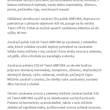
uchovanie suchých potravín, lyofilizovaného ovocia, korenia, s
naň dopravu ZADARMO!
na
ň
dopravu ZADARMO!
láskou natrhaných byliniek, medu alebo marmelády, džemov,
pesta, pečeného čaju, orechových masiel.
Obľúbený skrutkovací zavárací číry pohár AMFORA, doprava na
paletách je s plniacim objemom 435 ml, pasuje na ňu viečko
Twist Off 82. Pohár je možné opatriť zaoblenou etiketou až do
výšky 40 mm.
Zavárací pohár 520 ml Twist AMFORA je vyrobený z odolného
skla, ktoré zvládne vysoké teploty potrebné na zaváranie.
Vďaka tomu môžete v nej zavárať rôzne druhy ovocia a zeleniny,
od jabĺk, višní a hrušiek po paradajky a uhorky.
Zaváracie poháre 520 ml Twist AMFORA sa skvele hodí na
prípravu domácej marmelády, kompótov, džemov, dojčenských
detských desiat, výživ, nátierok, omáčok, pečených čajov.
Môžete zavárať s istotou, že všetky vaše zaváraniny zostanú
dlho čerstvé a chutné.
Okrem zavárania ovocia a zeleniny môžete zavárací pohár 520
ml Twist AMFORA využiť aj na skladovanie suchých potravín.
Poháre sú hermeticky uzatvárateľné, takže v nich môžete
skladovať napríklad múku, lyofilizované ovocie sušené mrazom,