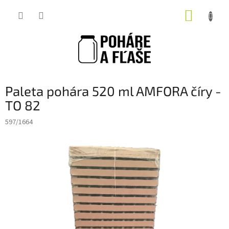
Prejsť
NÁKUP
na
obsah
KOŠÍK
Paleta pohára 520 ml AMFORA číry -
TO 82
597/1664