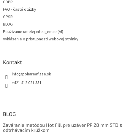
GDPR
FAQ - časté otázky
GPSR
BLOG
Používanie umelej inteligencie (AI)
Vyhlásenie o prístupnosti webovej stránky
Kontakt
info
@
pohareaflase.sk
+421 412 021 351
BLOG
Zaváranie metódou Hot Fill pre uzáver PP 28 mm STD s
odtrhávacím krúžkom