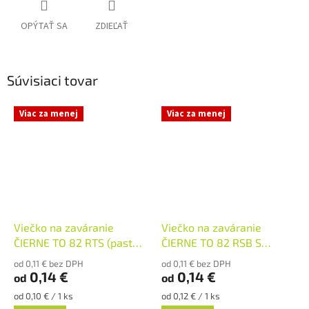
OPÝTAŤ SA
ZDIEĽAŤ
Súvisiaci tovar
Viac za menej
Viac za menej
Viečko na zaváranie
Viečko na zaváranie
ČIERNE TO 82 RTS (paster
ČIERNE TO 82 RSB S
do 105°C)
KLIPOM (paster do 105°C)
od 0,11 € bez DPH
od 0,11 € bez DPH
0,14 €
0,14 €
od
od
Jednotková
Jednotková
od 0,10 € / 1 ks
od 0,12 € / 1 ks
cena:
cena: