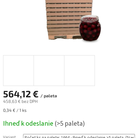
564,12 €
/ paleta
458,63 €
bez DPH
Jednotková
0,34 € / 1 ks
cena:
Ihneď k odeslanie
(>5 paleta)
Variant