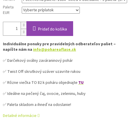
Paleta
EUR
Pridať do košíka
Individuálne ponuky pre pravidelných odberateľov paliet –
napíšte nám na
info@pohareaflase.sk
✅ Darčekový oválny zaváraninový pohár
✅ Twist Off skrutkový uzáver uzavrite rukou
✅ Rôzne viečka TO 82 k poháru objednajte
TU
✅ Ideálne na pečený čaj, ovocie, zeleninu, huby
✅ Paleta skladom a ihneď na odoslanie!
Detailné informácie