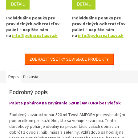
DETAIL
DETAIL
Individuálne ponuky pre
Individuálne ponuky pre
pravidelných odberateľov
pravidelných odberateľov
paliet – napíšte nám
paliet – napíšte nám
na
info@pohareaflase.sk
na
info@pohareaflase.sk
✅ Viečko RTS na pohár s
✅ Viečko RSB na pohár s
uzáverom typu Twist Off 82
uzáverom typu Twist Off 82
ZOBRAZIŤ VŠETKY SÚVISIACE PRODUKTY
✅ Skrutkovacie viečko pre
✅ Skrutkovacie viečko pre
ľahké otvorenie pohára
ľahké otvorenie pohára
Popis
Diskusia
✅ Rôzne varianty viečok TO 82
✅ Rôzne varianty viečok TO 82
objednajte
TU
objednajte
TU
Podrobný popis
✅ Pre výhodnejšiu cenu kúpte
✅ Pre výhodnejšiu cenu kúpte
Paleta pohárov na zaváranie 520 ml AMFORA bez viečok
celý kartón
celý kartón
Zaoblený zavárací pohár 520 ml Twist AMFORA je nevyhnutným
✅ Viečka skladom a ihneď na
✅ Viečka skladom a ihneď na
pomocníkom pre každého, kto sa venuje zaváraniu. Tento
odoslanie!
odoslanie!
darčekový pohár je ideálny na prezentáciu vašich domácich
dobrôt z ovocia, húb, mäsa a zeleniny. Vzhľadovo sa hodí aj na
Kúpte kartón viečok a máte
Kúpte kartón vie
č
ok a máte