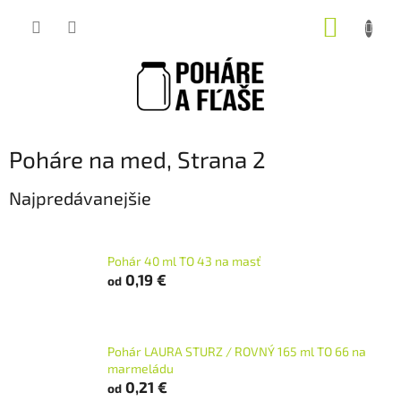
Prejsť
NÁKUP
na
obsah
KOŠÍK
Poháre na med
, Strana 2
Najpredávanejšie
Pohár 40 ml TO 43 na masť
0,19 €
od
Pohár LAURA STURZ / ROVNÝ 165 ml TO 66 na
marmeládu
0,21 €
od