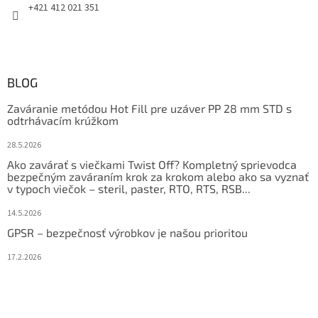
+421 412 021 351
BLOG
Zaváranie metódou Hot Fill pre uzáver PP 28 mm STD s
odtrhávacím krúžkom
28.5.2026
Ako zavárať s viečkami Twist Off? Kompletný sprievodca
bezpečným zaváraním krok za krokom alebo ako sa vyznať
v typoch viečok – steril, paster, RTO, RTS, RSB...
14.5.2026
GPSR – bezpečnosť výrobkov je našou prioritou
17.2.2026