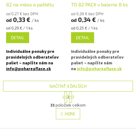
82 na mäso a paštétu
TO 82 PACK v balenie 8 ks
✅ Paletu za výhodnejšiu cenu
✅ Ako stvorené pre mäsa,
džemy či orechové maslá
od 0,27 € bez DPH
od 0,28 € bez DPH
objednajte
TU
0,33 €
0,34 €
od
od
/ ks
/ ks
✅ Poháre skladom a ihneď na
Jednotková
Jednotková
od 0,29 € / 1 ks
od 0,25 € / 1 ks
odoslanie!
cena:
cena:
DETAIL
DETAIL
Individuálne ponuky pre
Individuálne ponuky pre
pravidelných odberateľov
pravidelných odberateľov
paliet – napíšte nám na
paliet – napíšte nám
info@pohareaflase.sk
na
info@pohareaflase.sk
✅ Zaváraninový pohár obedový
✅ Zaváraninový poháry so
440 ml
širokým využitím 265 ml
NAČÍTAŤ 9 ĎALŠÍCH
S
1
2
3
✅ Twist Off skrutkový uzáver
✅ Twist Off skrutkový uzáver
t
O
uzavrite rukou
uzavrite rukou
r
33
položiek celkom
v
á
l
HORE
n
✅ Rôzne viečka TO 82 k poháru
✅ Rôzne viečka TO 82 k poháru
á
k
objednajte
TU
objednajte
TU
d
o
v
Z
a
a