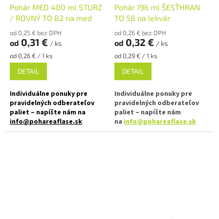
Pohár MED 400 ml STURZ
Pohár 196 ml ŠESŤHRAN
✅ Ako stvorená pre džemy,
/ ROVNÝ TO 82 na med
TO 58 na lekvár
✅ Ako stvorená pre marmelády,
marmelády, pečený čaj
od 0,25 € bez DPH
od 0,26 € bez DPH
džemy, orechové maslá
0,31 €
0,32 €
od
od
/ ks
/ ks
✅ Poháre skladom a ihneď na
✅ Paletu za výhodnejšiu cenu
odoslanie!
Jednotková
Jednotková
od 0,26 € / 1 ks
od 0,29 € / 1 ks
cena:
cena:
DETAIL
DETAIL
objednajte
TU
Individuálne ponuky pre
Individuálne ponuky pre
pravidelných odberateľov
pravidelných odberateľov
paliet – napíšte nám na
paliet – napíšte nám
info@pohareaflase.sk
na
info@pohareaflase.sk
✅ Zavárací pohár 400 ml (500g
✅ Zaváraninový pohár s
medu) s rovnou vnútornou
darčekovým dizajnom 196 ml
hranou
✅ Twist Off skrutkový uzáver
✅ Twist Off skrutkový uzáver
uzavrite rukou
uzavrite rukou
✅ Rôzne viečka TO 58 k poháru
✅ Rôzne viečka TO 82 k poháru
objednajte
TU