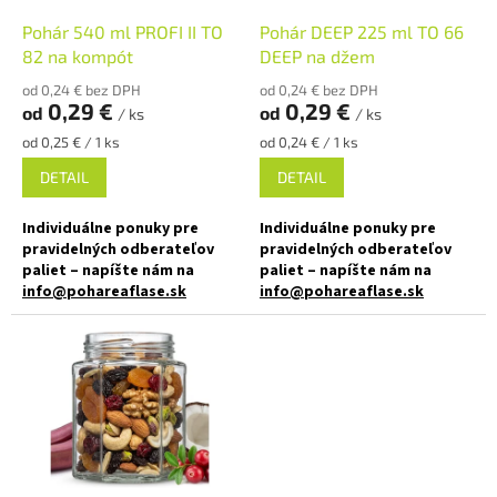
o
o
d
Pohár 540 ml PROFI II TO
Pohár DEEP 225 ml TO 66
v
u
82 na kompót
DEEP na džem
k
od 0,24 € bez DPH
od 0,24 € bez DPH
t
0,29 €
0,29 €
od
od
/ ks
/ ks
o
Jednotková
Jednotková
od 0,25 € / 1 ks
od 0,24 € / 1 ks
v
cena:
cena:
DETAIL
DETAIL
Individuálne ponuky pre
Individuálne ponuky pre
pravidelných odberateľov
pravidelných odberateľov
paliet – napíšte nám na
paliet – napíšte nám na
info@pohareaflase.sk
info@pohareaflase.sk
✅ Zaváraninový pohár 540 ml s
✅ Zaváraninový pohár so
univerzálnym použitím
širokým uzáverom DEEP 225 ml
✅ Twist Off skrutkový uzáver
✅ Twist Off skrutkový uzáver
uzavrite rukou
dotiahnete ľahko rukou
✅ Rôzne viečka TO 82 k poháru
✅ Rôzne viečka TO 66 DEEP k
poháru objednajte
TU
objednajte
TU