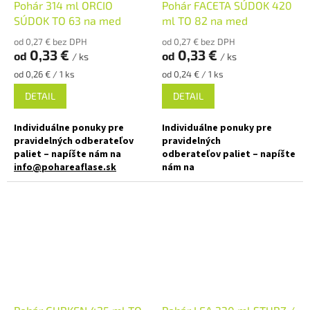
objednajte
TU
Pohár 314 ml ORCIO
Pohár FACETA SÚDOK 420
SÚDOK TO 63 na med
ml TO 82 na med
✅ Ako stvorená pre marmelády,
džemy
✅ Ako stvorená pre domáce
od 0,27 € bez DPH
od 0,27 € bez DPH
marmelády alebo ghí
0,33 €
0,33 €
od
od
/ ks
/ ks
✅ Pohár skladom a ihneď na
Jednotková
Jednotková
odoslanie!
od 0,26 € / 1 ks
od 0,24 € / 1 ks
✅ Poháre skladom a ihneď na
cena:
cena:
odoslanie!
DETAIL
DETAIL
Individuálne ponuky pre
Individuálne ponuky pre
pravidelných odberateľov
pravidelných
paliet – napíšte nám na
odberateľov paliet – napíšte
info@pohareaflase.sk
nám na
info@pohareaflase.sk
✅ Zaoblený darčekový
zaváraninový pohár 314 ml
✅ Široko využiteľný
zaváraninový pohár FACETA 420
✅ Twist Off skrutkový uzáver
ml
uzavrite rukou
✅ Twist Off skrutkový uzáver
✅ Rôzne viečka TO 63 k poháru
uzavrite rukou
objednajte
TU
✅ Rôzne viečka TO 82 k poháru