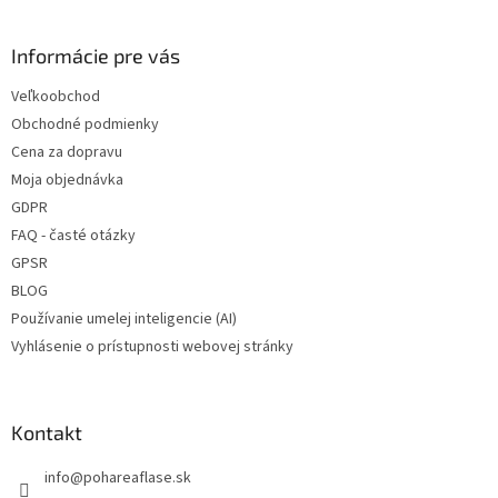
c
á
✅ Ako stvorená pre polievky,
✅ Ako stvorené pre paštéty,
n
i
p
zeleninové pokrmy, džemy
mäsa alebo orechové maslá
i
e
ä
Informácie pre vás
e
p
✅ Paletu za výhodnejšiu cenu
✅ Paletu za výhodnejšiu cenu
t
r
Veľkoobchod
i
v
objednajte
TU
objednajte
TU
Obchodné podmienky
e
k
y
Cena za dopravu
v
Moja objednávka
ý
GDPR
p
i
FAQ - časté otázky
s
GPSR
u
BLOG
Používanie umelej inteligencie (AI)
Vyhlásenie o prístupnosti webovej stránky
Kontakt
info
@
pohareaflase.sk