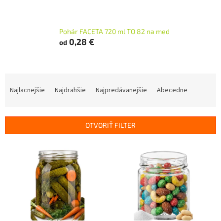
Pohár FACETA 720 ml TO 82 na med
0,28 €
od
R
a
Najlacnejšie
Najdrahšie
Najpredávanejšie
Abecedne
d
e
n
OTVORIŤ FILTER
i
e
V
p
ý
r
p
o
i
d
s
u
p
k
r
t