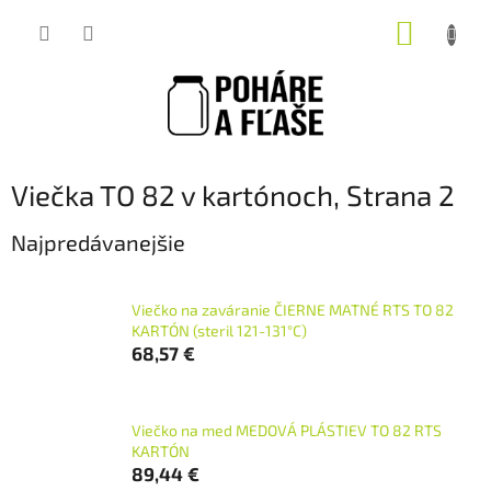
Prejsť
NÁKUP
na
obsah
KOŠÍK
Viečka TO 82 v kartónoch
, Strana 2
Najpredávanejšie
Viečko na zaváranie ČIERNE MATNÉ RTS TO 82
KARTÓN (steril 121-131°C)
68,57 €
Viečko na med MEDOVÁ PLÁSTIEV TO 82 RTS
KARTÓN
89,44 €