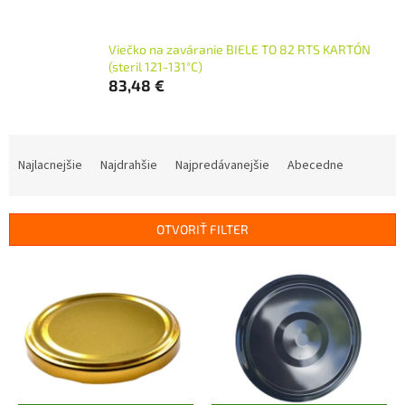
Viečko na zaváranie BIELE TO 82 RTS KARTÓN
(steril 121-131°C)
83,48 €
R
a
Najlacnejšie
Najdrahšie
Najpredávanejšie
Abecedne
d
e
n
OTVORIŤ FILTER
i
e
V
p
ý
r
p
o
i
d
s
u
p
k
r
t