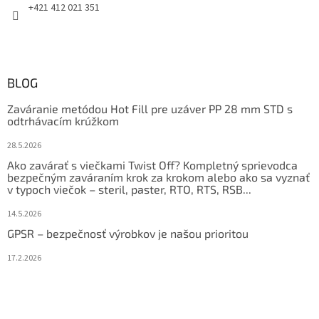
+421 412 021 351
BLOG
Zaváranie metódou Hot Fill pre uzáver PP 28 mm STD s
odtrhávacím krúžkom
28.5.2026
Ako zavárať s viečkami Twist Off? Kompletný sprievodca
bezpečným zaváraním krok za krokom alebo ako sa vyznať
v typoch viečok – steril, paster, RTO, RTS, RSB...
14.5.2026
GPSR – bezpečnosť výrobkov je našou prioritou
17.2.2026