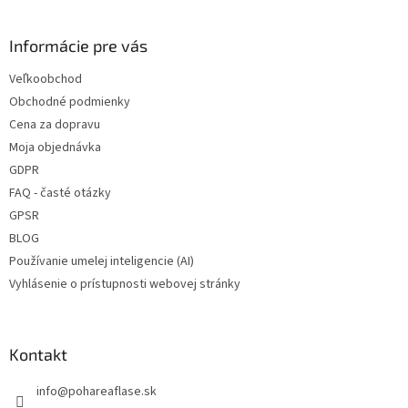
c
á
zadarmo
zadarmo
n
i
p
i
e
✅ Viečka skladom a ihneď na
✅ Viečka skladom a ihneď na
ä
Informácie pre vás
e
p
odoslanie!
odoslanie!
t
r
Veľkoobchod
i
v
!!! DOPRAVA ZADARMO LEN
!!! DOPRAVA ZADARMO LEN
Obchodné podmienky
e
k
PRE OBJEDNÁVKY KARTÓNOV
PRE OBJEDNÁVKY KARTÓNOV
y
Cena za dopravu
!!!
!!!
v
Moja objednávka
ý
Veľkoobchodné balenie.
Veľkoobchodné balenie.
GDPR
p
i
FAQ - časté otázky
s
GPSR
u
BLOG
Používanie umelej inteligencie (AI)
Vyhlásenie o prístupnosti webovej stránky
Kontakt
info
@
pohareaflase.sk