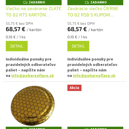
o
ZADARMO
ZADARMO
Z
Z
o
A
A
d
Viečko na zaváranie ZLATÉ
Zaváracie viečko ČIERNE
D
D
v
u
TO 82 RTS KARTÓN
TO 82 RSB S KLIPOM
A
A
R
R
k
(paster do 105°C)
KARTON (steril do 121-131
M
M
55,75 € bez DPH
55,75 € bez DPH
t
O
O
°C)
68,57 €
68,57 €
/ kartón
/ kartón
o
Jednotková
Jednotková
0,10 € / 1 ks
0,10 € / 1 ks
v
cena:
cena:
DETAIL
DETAIL
Individuálne ponuky pre
Individuálne ponuky pre
pravidelných odberateľov
pravidelných odberateľov
paliet – napíšte nám
paliet – napíšte nám
na
info@pohareaflase.sk
na
info@pohareaflase.sk
✅ Viečka Twist Off na pohár na
✅ Viečko Twist Off na pohár na
Akcia
pasteráciu do 105 °C
sterilizáciu do 131 °C
✅ Na poháre so skrutkovacím
✅ Na poháre so skrutkovacím
uzáverom TO 82
uzáverom TO 82
✅ Rôzne varianty RTS viečok
✅ Rôzne viečka Twist Off 82 na
TO 82 objednajte
TU
sterilizáciu objednajte
TU