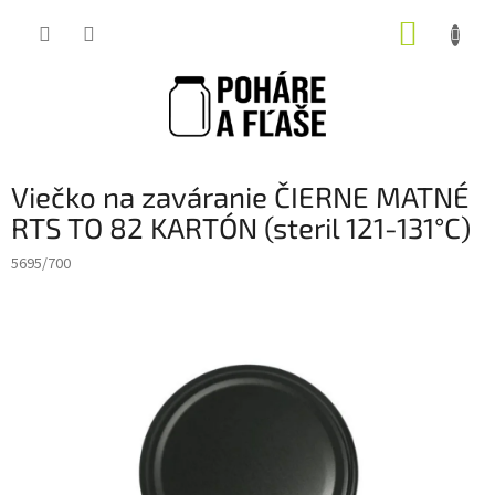
Prejsť
NÁKUP
na
obsah
KOŠÍK
Viečko na zaváranie ČIERNE MATNÉ
RTS TO 82 KARTÓN (steril 121-131°C)
5695/700