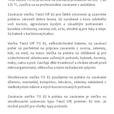
131 °C, využíva sa na profesionálne zaváranie v autokláve.
Zaváracie viečka Twist Off 82 pre ľahké otvorenie aj uzavretie
pohárov zároveň dobre tesnia. Sú vyrobené z kovu odolného
voči korózii, agresívnym kyslým a zásaditým potravinám -
kyseline citrónovej, varenej soli, octu, vhodné aj pre tuky a oleje.
Sú balené v kartónovej krabici.
Viečka Twist Off TO 82, veľkoobchodné balenie, na zavárací
pohár sú perfektné na prípravu zavarenín z ovocia, zeleniny,
húb, na med, na mäso. Viečka na poháre sú obľúbené aj pre
vzduchotesné skladovanie sušených potravín, byliniek, korenia,
múky, cukru a pod. Zaisťujú dlhú trvanlivosť a chránia obsah pred
mikroorganizmami, vlhkosťou a inými nežiaducimi vplyvmi.
Skrutkovacie viečka TO 82 použijeme na poháre na zaváranie
džemov, marmelád, kompótov, lekvárov, zeleniny nakladané v
sladkokyslom náleve a iných konzervovaných potravín.
Zaváracie viečko TO 82 k poháru na zaváranie je viečko so
skrutkovacím uzáverom typu Twist Off, priemer: 82 mm. Je
možné použiť pre všetky typy potravín.