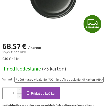
Z
ZADARMO
A
D
68,57 €
/ karton
A
55,75 € bez DPH
Jednotková
0,10 € / 1 ks
R
cena:
Ihneď k odeslanie
(>5 karton)
M
O
Variant
Pridať do košíka
Individuálne ponuky pre pravidelných odberateľov paliet –