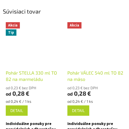
Súvisiaci tovar
Akcia
Akcia
Tip
Pohár STELLA 330 ml TO
Pohár VÁLEC 540 ml TO 82
82 na marmeládu
na mäso
od 0,23 € bez DPH
od 0,23 € bez DPH
0,28 €
0,28 €
od
od
Jednotková
Jednotková
od 0,24 € / 1 ks
od 0,24 € / 1 ks
cena:
cena:
DETAIL
DETAIL
Individuálne ponuky pre
Individuálne ponuky pre