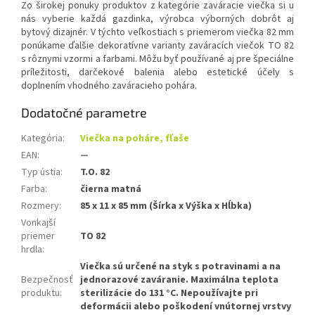
Zo širokej ponuky produktov z kategórie zaváracie viečka si u
nás vyberie každá gazdinka, výrobca výborných dobrôt aj
bytový dizajnér. V týchto veľkostiach s priemerom viečka 82 mm
ponúkame ďalšie dekoratívne varianty zaváracích viečok TO 82
s rôznymi vzormi a farbami. Môžu byť používané aj pre špeciálne
príležitosti, darčekové balenia alebo estetické účely s
doplnením vhodného zaváracieho pohára.
Dodatočné parametre
Kategória
:
Viečka na poháre, fľaše
EAN
:
—
Typ ústia
:
T.O. 82
Farba
:
čierna matná
Rozmery
:
85 x 11 x 85 mm (Šírka x Výška x Hĺbka)
Vonkajší
priemer
TO 82
hrdla
:
Viečka sú určené na styk s potravinami a na
Bezpečnosť
jednorazové zaváranie. Maximálna teplota
produktu
:
sterilizácie do 131 °C. Nepoužívajte pri
deformácii alebo poškodení vnútornej vrstvy