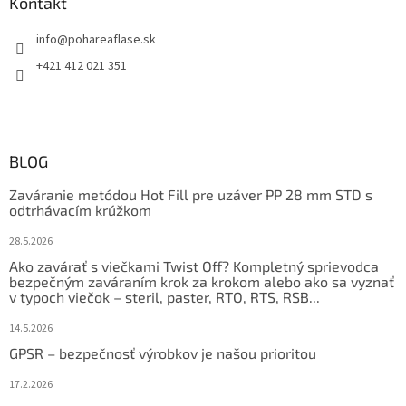
Kontakt
info
@
pohareaflase.sk
+421 412 021 351
BLOG
Zaváranie metódou Hot Fill pre uzáver PP 28 mm STD s
odtrhávacím krúžkom
28.5.2026
Ako zavárať s viečkami Twist Off? Kompletný sprievodca
bezpečným zaváraním krok za krokom alebo ako sa vyznať
v typoch viečok – steril, paster, RTO, RTS, RSB...
14.5.2026
GPSR – bezpečnosť výrobkov je našou prioritou
17.2.2026