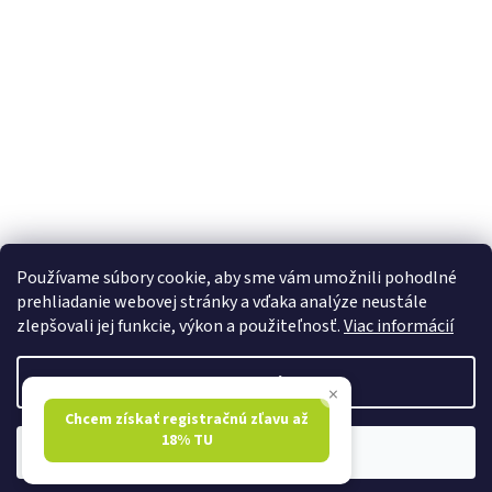
Používame súbory cookie, aby sme vám umožnili pohodlné
prehliadanie webovej stránky a vďaka analýze neustále
zlepšovali jej funkcie, výkon a použiteľnosť.
Viac informácií
Vytvoril Shoptet
Nastavenie
×
Chcem získať registračnú zľavu až
Copyright 2026
pohareaflase.sk
. Všetky práva vyhradené.
Upraviť
18% TU
Súhlasím
nastavenie cookies