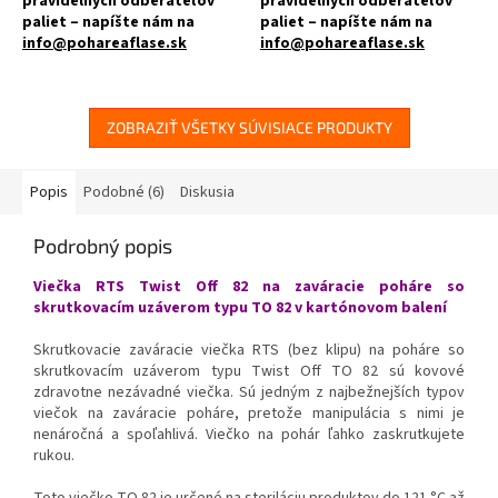
pravidelných odberateľov
pravidelných odberateľov
paliet – napíšte nám na
paliet – napíšte nám na
info@pohareaflase.sk
info@pohareaflase.sk
✅ Zaváraninový pohár široký
✅ Zaváraninový pohár 540 ml
nízky 330 ml
obľúbený svoju univerzálnosťou
ZOBRAZIŤ VŠETKY SÚVISIACE PRODUKTY
✅ Twist Off skrutkový uzáver
✅ Twist Off skrutkový uzáver
uzavrite rukou
uzavrite rukou
Popis
Podobné (6)
Diskusia
✅ Rôzne viečka TO 82 k poháru
✅ Rôzne viečka TO 82 k poháru
Podrobný popis
objednajte
TU
objednajte
TU
Viečka RTS Twist Off 82 na zaváracie poháre so
✅ Ako stvorená pre paštéty,
✅ Ako stvorená pre kimči,
skrutkovacím uzáverom typu TO 82 v kartónovom balení
mäso, zeleninu, ovocie
marmelády, med
Skrutkovacie zaváracie viečka RTS (bez klipu) na poháre so
✅ Paletu za výhodnejšiu cenu
✅ Paletu za výhodnejšiu cenu
skrutkovacím uzáverom typu Twist Off TO 82 sú kovové
zdravotne nezávadné viečka. Sú jedným z najbežnejších typov
objednajte
TU
objednajte
TU
viečok na zaváracie poháre, pretože manipulácia s nimi je
nenáročná a spoľahlivá. Viečko na pohár ľahko zaskrutkujete
rukou.
Toto viečko TO 82 je určené na steriláciu produktov do 121 °C až