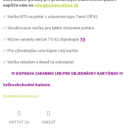
napíšte nám na
info@pohareaflase.sk
✅ Viečko RTS na pohár s uzáverom typu Twist Off 82
✅ Skrutkovacie viečko pre ľahké otvorenie pohára
✅ Rôzne varianty viečok TO 82 objednajte
TU
✅ Pre výhodnejšiu cenu kúpte celý kartón
✅ Viečka skladom a ihneď na odoslanie!
!!! DOPRAVA ZADARMO LEN PRE OBJEDNÁVKY KARTÓNOV !!!
Veľkoobchodné balenie.
Detailné informácie
OPÝTAŤ SA
ZDIEĽAŤ