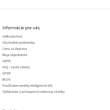
Z
á
p
ä
Informácie pre vás
t
Veľkoobchod
i
Obchodné podmienky
e
Cena za dopravu
Moja objednávka
GDPR
FAQ - časté otázky
GPSR
BLOG
Používanie umelej inteligencie (AI)
Vyhlásenie o prístupnosti webovej stránky