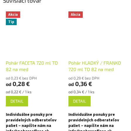
Súvisiaci tovar
Akcia
Akcia
Tip
Pohár FACETA 720 ml TO
Pohár HLADKÝ / FRANKO
82 na med
720 ml TO 82 na med
od 0,23 € bez DPH
od 0,29 € bez DPH
0,28 €
0,36 €
od
od
Jednotková
Jednotková
od 0,22 € / 1 ks
od 0,34 € / 1 ks
cena:
cena:
DETAIL
DETAIL
Individuálne ponuky pre
Individuálne ponuky pre
pravidelných odberateľov
pravidelných odberateľov
paliet – napíšte nám na
paliet – napíšte nám na