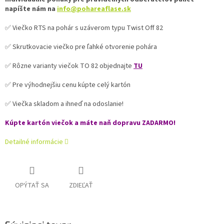
napíšte nám na
info@pohareaflase.sk
✅ Viečko RTS na pohár s uzáverom typu Twist Off 82
✅ Skrutkovacie viečko pre ľahké otvorenie pohára
✅ Rôzne varianty viečok TO 82 objednajte
TU
✅ Pre výhodnejšiu cenu kúpte celý kartón
✅ Viečka skladom a ihneď na odoslanie!
Kúpte kartón viečok a máte naň dopravu ZADARMO!
Detailné informácie
OPÝTAŤ SA
ZDIEĽAŤ