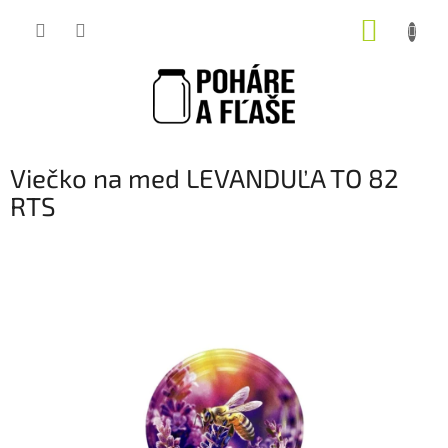
Prejsť
NÁKUP
na
obsah
KOŠÍK
Viečko na med LEVANDUĽA TO 82
RTS