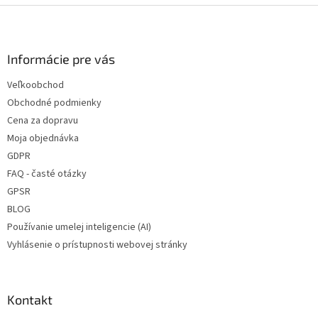
Z
á
p
ä
Informácie pre vás
t
Veľkoobchod
i
Obchodné podmienky
e
Cena za dopravu
Moja objednávka
GDPR
FAQ - časté otázky
GPSR
BLOG
Používanie umelej inteligencie (AI)
Vyhlásenie o prístupnosti webovej stránky
Kontakt