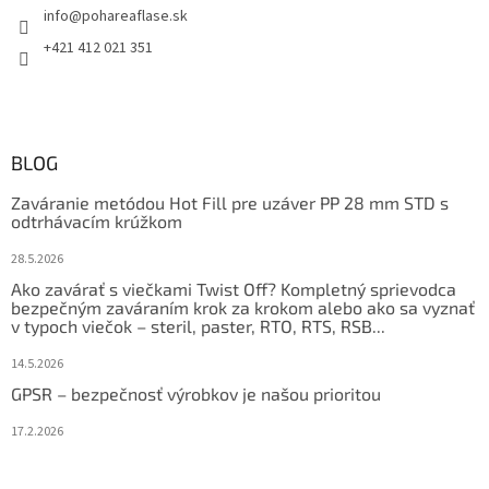
info
@
pohareaflase.sk
+421 412 021 351
BLOG
Zaváranie metódou Hot Fill pre uzáver PP 28 mm STD s
odtrhávacím krúžkom
28.5.2026
Ako zavárať s viečkami Twist Off? Kompletný sprievodca
bezpečným zaváraním krok za krokom alebo ako sa vyznať
v typoch viečok – steril, paster, RTO, RTS, RSB...
14.5.2026
GPSR – bezpečnosť výrobkov je našou prioritou
17.2.2026