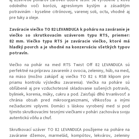
odolného voči korózii, agresívnym kyslým a zásaditým
potravinám - kyseline citrónovej, varenej soli, octu, vhodné aj
pre tuky a oleje.
Zaváracie viečko TO 82 LEVANDUĽA k poháru na zaváranie je
viečko so skrutkovacím uzáverom typu RTS, priemer:
82 mm. Viečko typu RTS je zaváracie viečko, ktoré má
hladký povrch a je vhodné na konzerváciu všetkých typov
potravín.
Viečko na pohár na med RTS Twist Off 82 LEVANDUĽA sú
perfektné na prípravu zavarenín z ovocia, zeleniny, húb, na med,
na mäso (možno zakúpiť aj viečko TO 82 s RSB klipom pre
priamu kontrolu výsledku zavarenia). Viečka na poháre sú
obľúbené aj pre vzduchotesné skladovanie sušených potravín,
byliniek, korenia, múky, cukru a pod. Zaisťujú dlhú trvanlivosť a
chránia obsah pred mikroorganizmami, vlhkosťou a inými
nežiaducimi vplyvmi. Domáci s láskou vyrobený med si pod
týmito skrutkovacími tesnými viečkami v pohári zachováva svoju
autentickú vôňu a chuť.
Skrutkovací uzáver TO 82 LEVANDUĽA použijeme na poháre na
zaváranie džemov, marmelád, kompótov, lekvárov, zeleniny