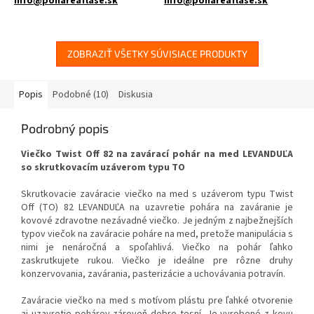
info@pohareaflase.sk
info@pohareaflase.sk
✅ Obľúbený pohár FACETA 720
✅ Zaváraninový pohár s
ml vďaka svojej univerzálnosti
hladkým povrchom 720 ml
ZOBRAZIŤ VŠETKY SÚVISIACE PRODUKTY
✅ Twist Off skrutkový uzáver
✅ Twist Off skrutkový uzáver
uzavrite ľahko rukou
uzavrite rukou
Popis
Podobné (10)
Diskusia
✅ Viečka TO 82 k poháru
✅ Rôzne viečka TO 82 k poháru
objednajte
TU
Podrobný popis
objednajte
TU
✅ Ako stvorená pre kilo medu,
Viečko Twist Off 82 na zavárací pohár na med LEVANDUĽA
nakladanú zeleninu
✅ Ideálne na domáci med,
so skrutkovacím uzáverom typu TO
ovocie alebo zeleninu
✅ Poháre skladom a ihneď na
Skrutkovacie zaváracie viečko na med s uzáverom typu Twist
odoslanie!
✅ Paletu za výhodnejšiu cenu
Off (TO) 82 LEVANDUĽA na uzavretie pohára na zaváranie je
kovové zdravotne nezávadné viečko. Je jedným z najbežnejších
Zvoľte si variant balenia pre
objednajte
TU
typov viečok na zaváracie poháre na med, pretože manipulácia s
výhodnejšiu cenu a
nimi je nenáročná a spoľahlivá. Viečko na pohár ľahko
pridávajte jej násobky do
zaskrutkujete rukou. Viečko je ideálne pre rôzne druhy
košíka !!!
konzervovania, zavárania, pasterizácie a uchovávania potravín.
Zaváracie viečko na med s motívom plástu pre ľahké otvorenie
aj uzavretie pohárov zároveň dobre tesní. Je vyrobené z kovu