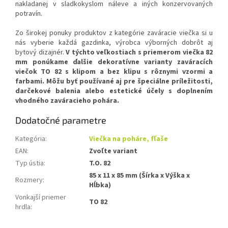
nakladanej v sladkokyslom náleve a iných konzervovaných
potravín.
Zo širokej ponuky produktov z kategórie zaváracie viečka si u
nás vyberie každá gazdinka, výrobca výborných dobrôt aj
bytový dizajnér.
V týchto veľkostiach s priemerom viečka 82
mm ponúkame ďalšie dekoratívne varianty zaváracích
viečok TO 82 s klipom a bez klipu s rôznymi vzormi a
farbami. Môžu byť používané aj pre špeciálne príležitosti,
darčekové balenia alebo estetické účely s doplnením
vhodného zaváracieho pohára.
Dodatočné parametre
Kategória
:
Viečka na poháre, fľaše
EAN
:
Zvoľte variant
Typ ústia
:
T.O. 82
85 x 11 x 85 mm (Šírka x Výška x
Rozmery
:
Hĺbka)
Vonkajší priemer
TO 82
hrdla
: