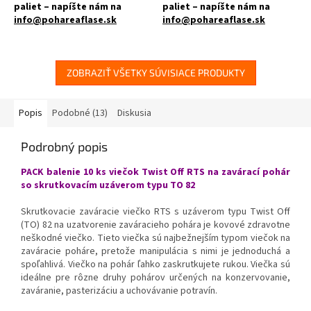
paliet – napíšte nám na
paliet – napíšte nám na
info@pohareaflase.sk
info@pohareaflase.sk
✅ Zaváraninový pohár s rovnou
✅ Nižší číry pohár väčšieho
vnútornou hranou 235 ml
objemu 370 ml
ZOBRAZIŤ VŠETKY SÚVISIACE PRODUKTY
✅ Twist Off skrutkový uzáver
✅ Twist Off skrutkový uzáver
uzavrite rukou
uzavrite ľahko rukou
Popis
Podobné (13)
Diskusia
✅ Rôzne viečka TO 82 k poháru
✅ Rôzne viečka TO 82 k poháru
Podrobný popis
objednajte
TU
objednajte
TU
PACK balenie 10 ks viečok Twist Off RTS na zavárací pohár
✅ Ako stvorený pre paštéty,
✅ Ideálne na kompóty, lekvár,
so skrutkovacím uzáverom typu TO 82
mäso alebo džemy
omáčky, polievky
Skrutkovacie zaváracie viečko RTS s uzáverom typu Twist Off
✅ Paletu za výhodnejšiu cenu
✅
Paleta skladom a ihneď na
(TO) 82 na uzatvorenie zaváracieho pohára je kovové zdravotne
neškodné viečko. Tieto viečka sú najbežnejším typom viečok na
objednajte
TU
odoslanie
TU
zaváracie poháre, pretože manipulácia s nimi je jednoduchá a
spoľahlivá. Viečko na pohár ľahko zaskrutkujete rukou. Viečka sú
ideálne pre rôzne druhy pohárov určených na konzervovanie,
zaváranie, pasterizáciu a uchovávanie potravín.