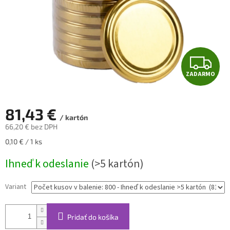
Z
ZADARMO
A
D
81,43 €
/ kartón
A
66,20 € bez DPH
Jednotková
0,10 € / 1 ks
R
cena:
Ihneď k odeslanie
(>5 kartón)
M
O
Variant
Pridať do košíka