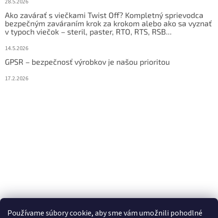
28.5.2026
Ako zavárať s viečkami Twist Off? Kompletný sprievodca
bezpečným zaváraním krok za krokom alebo ako sa vyznať
v typoch viečok – steril, paster, RTO, RTS, RSB...
14.5.2026
GPSR – bezpečnosť výrobkov je našou prioritou
17.2.2026
Používame súbory cookie, aby sme vám umožnili pohodlné