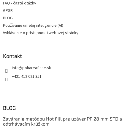
FAQ - časté otázky
GPSR
BLOG
Používanie umelej inteligencie (AI)
Vyhlásenie o prístupnosti webovej stránky
Kontakt
info
@
pohareaflase.sk
+421 412 021 351
BLOG
Zaváranie metódou Hot Fill pre uzáver PP 28 mm STD s
odtrhávacím krúžkom