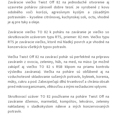
Zaváracie viečko Twist Off 82 na jednoduché otvorenie aj
uzavretie pohárov zároveň dobre tesní. Je vyrobené z kovu
odolného voči korózii, agresívnym kyslým a zásaditým
potravinám – kyseline citrónovej, kuchynskej soli, octu, vhodné
je aj pre tuky a oleje.
Zaváracie viečko TO 82 k poháru na zaváranie je viečko so
skrutkovacím uzáverom typu RTS, priemer: 82 mm. Viečko typu
RTS je zaváracie viečko, ktoré má hladký povrch a je vhodné na
konzerváciu všetkých typov potravín.
Viečka Twist Off 82 na zavárací pohár sú perfektné na prípravu
zaváranín z ovocia, zeleniny, húb, na med, na mäso (je možné
zakúpiť aj viečko TO 82 s RSB klipom na priamu kontrolu
výsledku zavárania). Viečka na poháre sú obľúbené aj na
vzduchotesné skladovanie sušených potravín, byliniek, korenia,
múky, cukru a pod. Zabezpečujú dlhú trvanlivosť a chránia obsah
pred mikroorganizmami, vlhkosťou a inými nežiaducimi vplyvmi.
Skrutkovací uzáver TO 82 používame na poháre Twist Off na
zaváranie džemov, marmelád, kompótov, lekvárov, zeleniny
nakladanej v sladkokyslom náleve a iných konzervovaných
potravín.