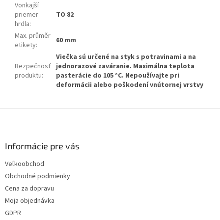
Vonkajší
priemer
TO 82
hrdla
:
Max. průměr
60 mm
etikety
:
Viečka sú určené na styk s potravinami a na
Bezpečnosť
jednorazové zaváranie. Maximálna teplota
produktu
:
pasterácie do 105 °C. Nepoužívajte pri
deformácii alebo poškodení vnútornej vrstvy
Z
á
p
ä
Informácie pre vás
t
Veľkoobchod
i
Obchodné podmienky
e
Cena za dopravu
Moja objednávka
GDPR