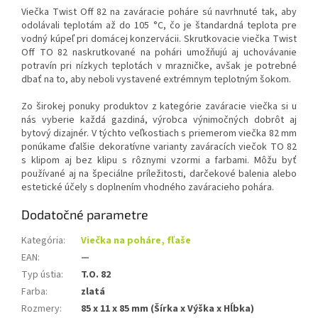
Viečka Twist Off 82 na zaváracie poháre sú navrhnuté tak, aby
odolávali teplotám až do 105 °C, čo je štandardná teplota pre
vodný kúpeľ pri domácej konzervácii. Skrutkovacie viečka Twist
Off TO 82 naskrutkované na pohári umožňujú aj uchovávanie
potravín pri nízkych teplotách v mrazničke, avšak je potrebné
dbať na to, aby neboli vystavené extrémnym teplotným šokom.
Zo širokej ponuky produktov z kategórie zaváracie viečka si u
nás vyberie každá gazdiná, výrobca výnimočných dobrôt aj
bytový dizajnér. V týchto veľkostiach s priemerom viečka 82 mm
ponúkame ďalšie dekoratívne varianty zaváracích viečok TO 82
s klipom aj bez klipu s rôznymi vzormi a farbami. Môžu byť
používané aj na špeciálne príležitosti, darčekové balenia alebo
estetické účely s doplnením vhodného zaváracieho pohára.
Dodatočné parametre
Kategória
:
Viečka na poháre, fľaše
EAN
:
—
Typ ústia
:
T.O. 82
Farba
:
zlatá
Rozmery
:
85 x 11 x 85 mm (Šírka x Výška x Hĺbka)