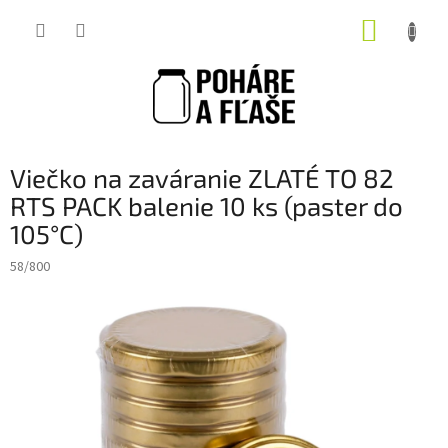
Prejsť
NÁKUP
na
obsah
KOŠÍK
Viečko na zaváranie ZLATÉ TO 82
RTS PACK balenie 10 ks (paster do
105°C)
58/800