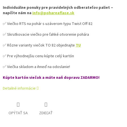
Individuálne ponuky pre pravidelných odberateľov paliet –
napíšte nám na
info@pohareaflase.sk
✅ Viečko RTS na pohár s uzáverom typu Twist Off 82
✅ Skrutkovacie viečko pre ľahké otvorenie pohára
✅ Rôzne varianty viečok TO 82 objednajte
TU
✅ Pre výhodnejšiu cenu kúpte celý kartón
✅ Viečka skladom a ihneď na odoslanie!
Kúpte kartón viečok a máte naň dopravu ZADARMO!
Detailné informácie
OPÝTAŤ SA
ZDIEĽAŤ