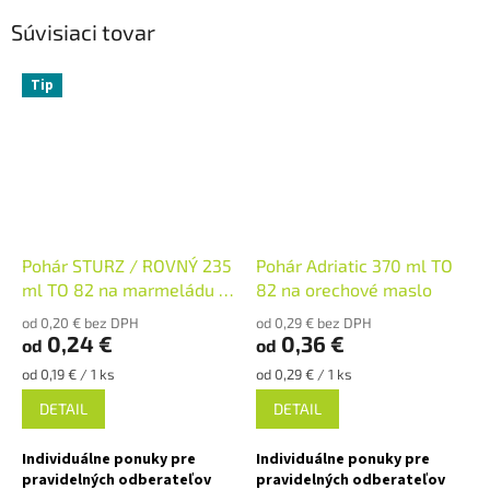
Súvisiaci tovar
Tip
Pohár STURZ / ROVNÝ 235
Pohár Adriatic 370 ml TO
ml TO 82 na marmeládu a
82 na orechové maslo
paštéty
od 0,20 € bez DPH
od 0,29 € bez DPH
0,24 €
0,36 €
od
od
Jednotková
Jednotková
od 0,19 € / 1 ks
od 0,29 € / 1 ks
cena:
cena:
DETAIL
DETAIL
Individuálne ponuky pre
Individuálne ponuky pre
pravidelných odberateľov
pravidelných odberateľov